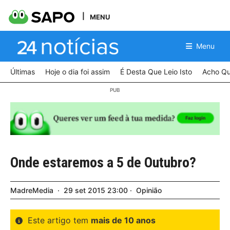
MENU
Menu
Últimas
Hoje o dia foi assim
É Desta Que Leio Isto
Acho Qu
Onde estaremos a 5 de Outubro?
MadreMedia
29
set
2015
23:00
Opinião
Este artigo tem
mais de 10 anos