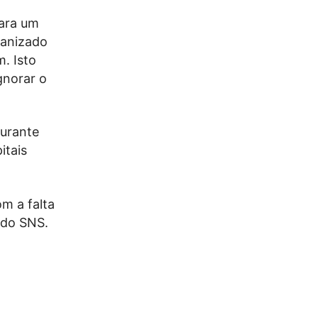
para um
manizado
. Isto
gnorar o
durante
itais
om a falta
s do SNS.