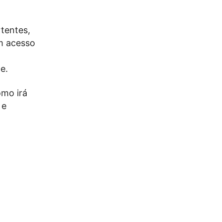
tentes,
êm acesso
e.
omo irá
 e