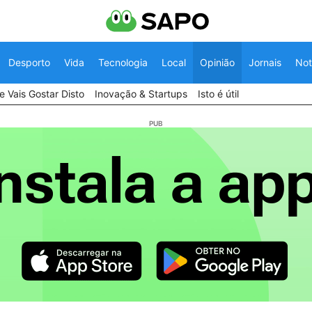
Desporto
Vida
Tecnologia
Local
Opinião
Jornais
Not
 Vais Gostar Disto
Inovação & Startups
Isto é útil