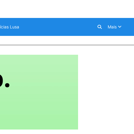
ícias Lusa
Mais