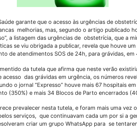
Saúde garante que o acesso às urgências de obstetrí
rancas melhorias, mas, segundo o artigo publicado h
so”, a listagem das urgências de obstetrícia, que a mi
íticas se viu obrigada a publicar, revela que houve 
to de atendimentos SOS de 24h, para grávidas, em
mentido da tutela que afirma que neste verão existi
de acesso das grávidas em urgência, os números reve
gundo o jornal “Expresso” houve mais 67 hospitais em
to (350%) e mais 34 Blocos de Parto encerrados (
rece prevalecer nesta tutela, e foram mais uma vez 
elos serviços, que continuavam cada um por si a ger
resolveram criar um grupo WhatsApp para se tentare