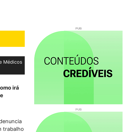
e Médicos
como irá
 e
 denuncia
m trabalho