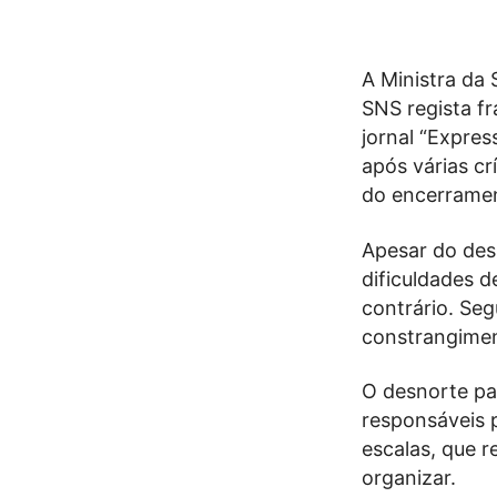
A Ministra da 
SNS regista f
jornal “Expres
após várias cr
do encerramen
Apesar do des
dificuldades 
contrário. Se
constrangimen
O desnorte pa
responsáveis p
escalas, que 
organizar.