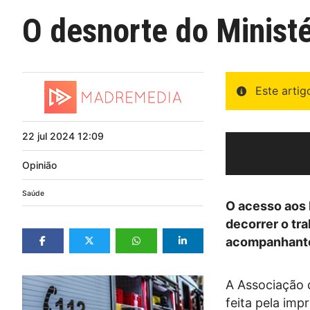
O desnorte do Minist
Este arti
22
jul
2024
12:09
Opinião
Saúde
O acesso aos 
decorrer o tra
acompanhante.
A Associação 
feita pela im