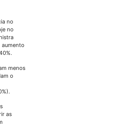
cia no
oje no
nistra
um aumento
 40%.
riam menos
lam o
40%).
os
ir as
m