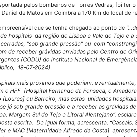
sportada pelos bombeiros de Torres Vedras, foi ter o
 Daniel de Matos em Coimbra a 170 Km do local de re
ompreensível que se tenha chegado ao ponto de
“…d
e hospitais da região de Lisboa e Vale do Tejo e a d
cerradas, “sob grande pressão” ou com “constrang
am de receber grávidas enviadas pelo Centro de Or
gentes (CODU) do Instituto Nacional de Emergênci
Público, 18-07-2024).
spitais mais próximos que poderiam, eventualmente,
am o HFF [Hospital Fernando da Fonseca, o Amadora-
o [Loures] ou Barreiro, mas estas unidades hospitala
e já sob grande pressão e a receber as grávidas de
oa, Margem Sul do Tejo e Litoral Alentejano”, esclar
osta escrita. De igual forma, acrescenta, “Cascais, 
ier e MAC [Maternidade Alfredo da Costa] apresen