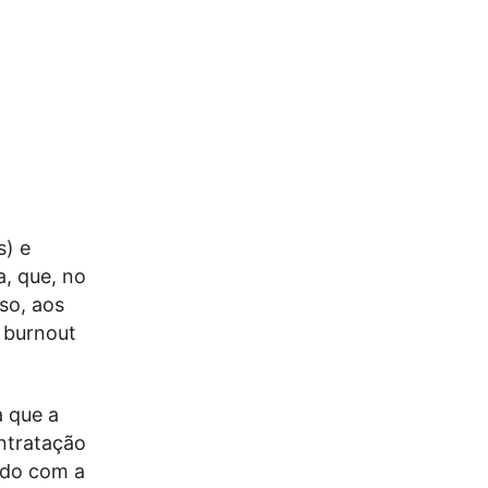
s) e
, que, no
so, aos
burnout
a que a
ontratação
rdo com a