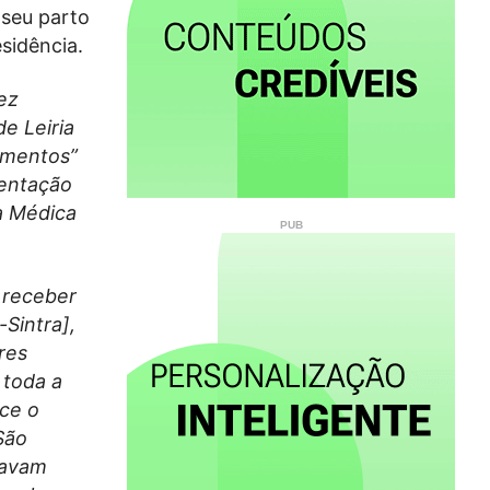
 seu parto
sidência.
ez
e Leiria
imentos”
ientação
a Médica
 receber
Sintra],
res
 toda a
ece o
São
tavam