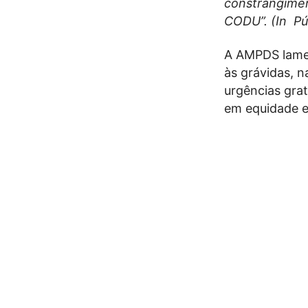
constrangimen
CODU”. (In Pú
A AMPDS lamen
às grávidas, 
urgências grat
em equidade e