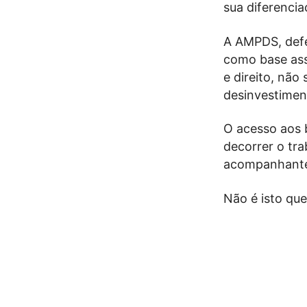
sua diferenci
A AMPDS, defe
como base ass
e direito, nã
desinvestimen
O acesso aos 
decorrer o tra
acompanhant
Não é isto que