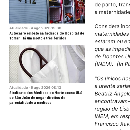
de parto, tran
à maternidade
Considera inc
Atualidade
·
4
ago
2026
15:30
Autocarro embate na fachada do Hospital de
maternidades d
Tomar. Há um morto e três feridos
estarem ou en
que as impedi
de Doentes Ur
(INEM).” (In 
“Os únicos ho
a utente seri
Atualidade
·
5
ago
2026
08:13
Sindicato dos Médicos do Norte acusa ULS
Beatriz Ângel
de São João de negar direitos de
encontravam-s
parentalidade a médicos
região de Lisb
INEM, em resp
Francisco Xav