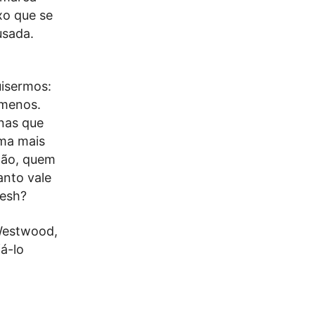
xo que se
usada.
uisermos:
 menos.
nas que
rma mais
dão, quem
anto vale
desh?
Westwood,
á-lo