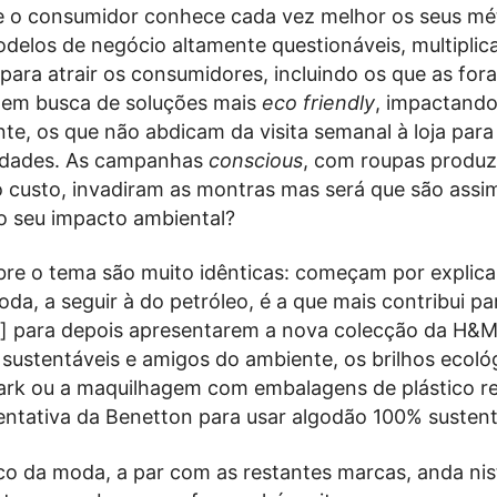
e o consumidor conhece cada vez melhor os seus m
delos de negócio altamente questionáveis, multiplic
para atrair os consumidores, incluindo os que as for
em busca de soluções mais
eco friendly
, impactando
e, os que não abdicam da visita semanal à loja para 
idades. As campanhas
conscious
, com roupas produ
o custo, invadiram as montras mas será que são assi
o seu impacto ambiental?
bre o tema são muito idênticas: começam por explica
oda, a seguir à do petróleo, é a que mais contribui pa
s] para depois apresentarem a nova colecção da H&M,
sustentáveis e amigos do ambiente, os brilhos ecoló
ark ou a maquilhagem com embalagens de plástico re
ntativa da Benetton para usar algodão 100% sustent
co da moda, a par com as restantes marcas, anda nis