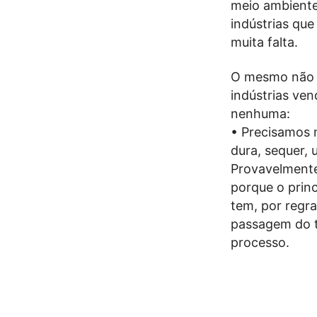
meio ambiente
indústrias qu
muita falta.
O mesmo não p
indústrias ven
nenhuma:
• Precisamos 
dura, sequer,
Provavelmente
porque o prin
tem, por regr
passagem do t
processo.