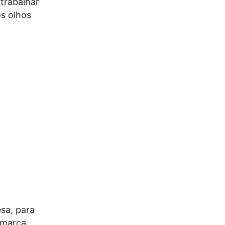
trabalhar
s olhos
sa, para
a marca