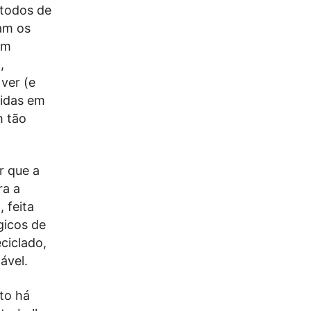
étodos de
am os
am
,
ver (e
zidas em
m tão
r que a
ra a
 feita
gicos de
ciclado,
ável.
to há