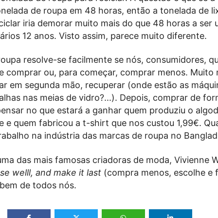
nelada de roupa em 48 horas, então a tonelada de li
iclar iria demorar muito mais do que 48 horas a ser 
rios 12 anos. Visto assim, parece muito diferente.
roupa resolve-se facilmente se nós, consumidores, q
de comprar ou, para começar, comprar menos. Muito
ar em segunda mão, recuperar (onde estão as máqui
has nas meias de vidro?...). Depois, comprar de fo
pensar no que estará a ganhar quem produziu o algo
 e quem fabricou a t-shirt que nos custou 1,99€. Qu
rabalho na indústria das marcas de roupa no Bangla
ma das mais famosas criadoras de moda, Vivienne 
se welll, and make it last
(compra menos, escolhe e f
o bem de todos nós.