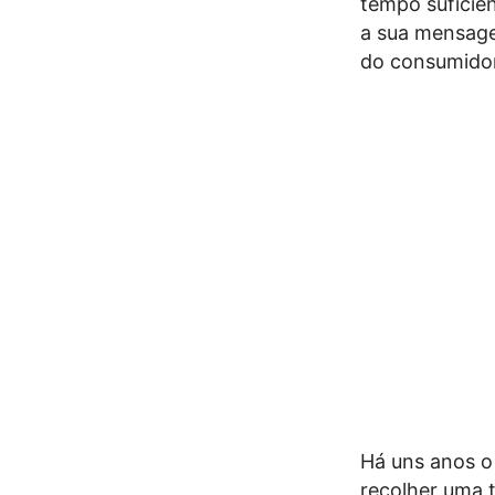
tempo suficie
a sua mensage
do consumidor
Há uns anos o
recolher uma t