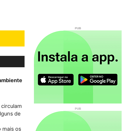
 ambiente
 circulam
alguns de
o mais os