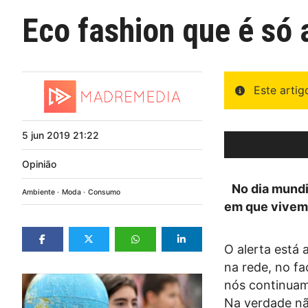
Eco fashion que é só
Este arti
5
jun
2019
21:22
Opinião
No dia mundia
Ambiente
Moda
Consumo
em que vivemo
O alerta está
na rede, no fa
nós continuam
Na verdade nã