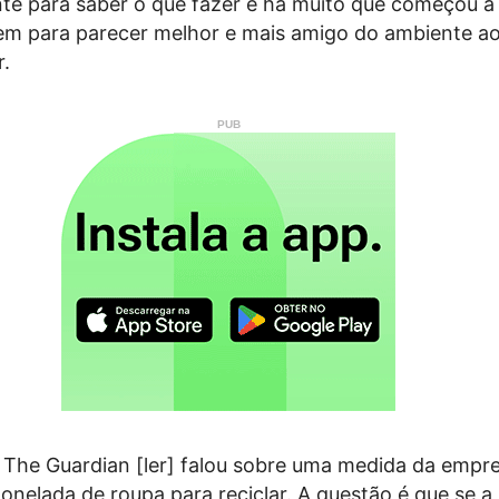
nte para saber o que fazer e há muito que começou a 
m para parecer melhor e mais amigo do ambiente ao
.
 The Guardian [ler] falou sobre uma medida da empre
onelada de roupa para reciclar. A questão é que se 