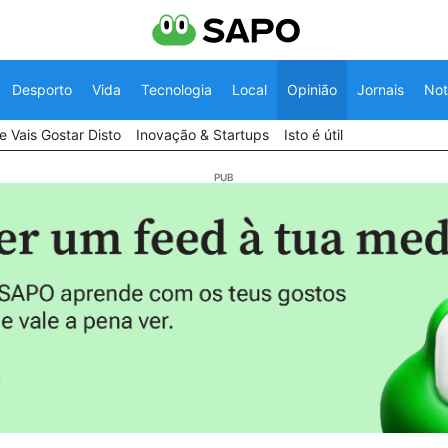
Desporto
Vida
Tecnologia
Local
Opinião
Jornais
Not
 Vais Gostar Disto
Inovação & Startups
Isto é útil