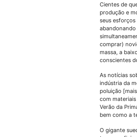
Cientes de qu
produção e mo
seus esforços 
abandonando 
simultaneament
comprar) nov
massa, a baix
conscientes d
As notícias so
indústria da m
poluição [mai
com materiais 
Verão da Prim
bem como a te
O gigante sue