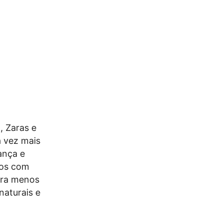
, Zaras e
 vez mais
ança e
tos com
pra menos
naturais e