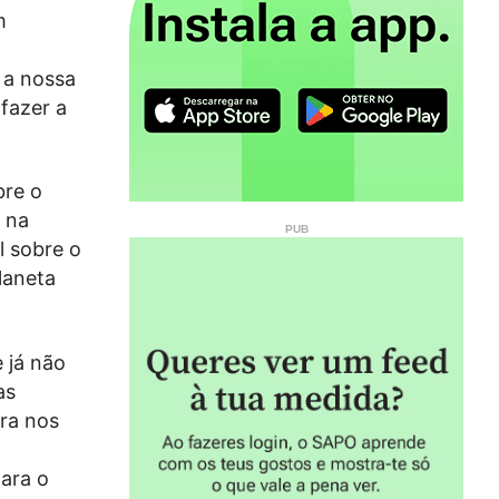
m
r a nossa
fazer a
bre o
, na
l sobre o
laneta
 já não
as
ra nos
ara o