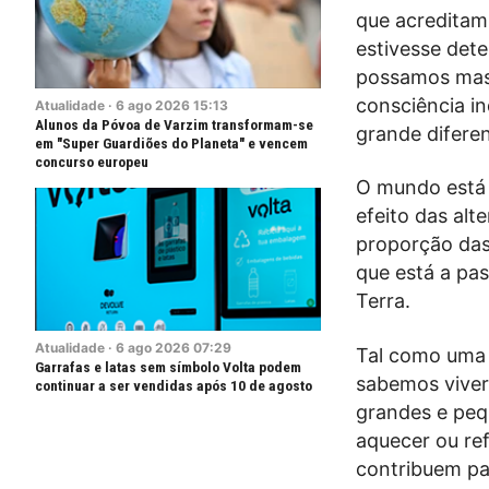
que acreditam
estivesse det
possamos mas, 
consciência i
Atualidade
·
6
ago
2026
15:13
Alunos da Póvoa de Varzim transformam-se
grande difere
em "Super Guardiões do Planeta" e vencem
concurso europeu
O mundo está 
efeito das alt
proporção das 
que está a pa
Terra.
Atualidade
·
6
ago
2026
07:29
Tal como uma 
Garrafas e latas sem símbolo Volta podem
sabemos viver
continuar a ser vendidas após 10 de agosto
grandes e peq
aquecer ou re
contribuem pa