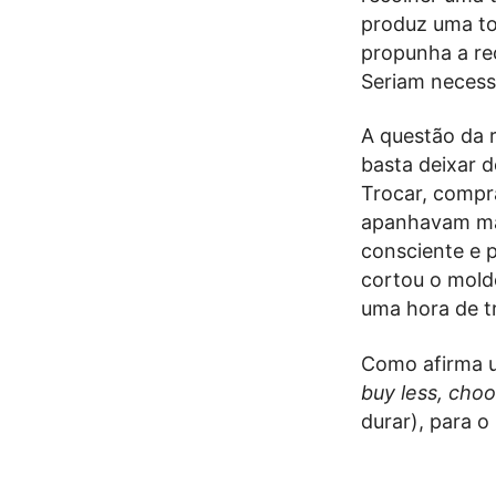
produz uma to
propunha a rec
Seriam necessá
A questão da 
basta deixar 
Trocar, compr
apanhavam mal
consciente e 
cortou o molde
uma hora de t
Como afirma u
buy less, choo
durar), para 