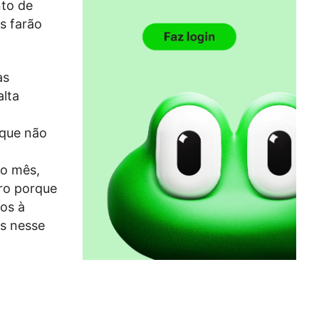
to de
s farão
as
alta
 que não
o mês,
ro porque
os à
s nesse