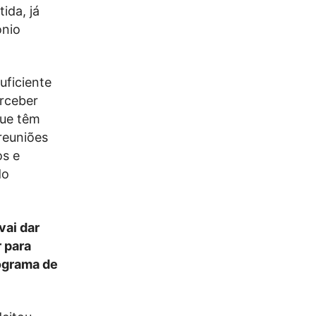
ida, já
ónio
uficiente
erceber
que têm
reuniões
os e
do
vai dar
r para
rograma de