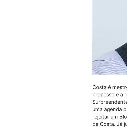
Costa é mestre
processo e a d
Surpreendente
uma agenda pol
rejeitar um Bl
de Costa. Já j