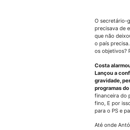
O secretário-g
precisava de 
que não deixou
o país precisa.
os objetivos? 
Costa alarmou
Lançou a conf
gravidade, pe
programas do 
financeira do 
fino, E por is
para o PS e pa
Até onde Antón