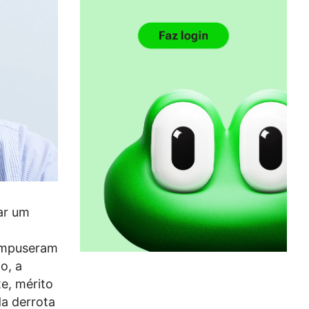
rar um
impuseram
o, a
te, mérito
da derrota