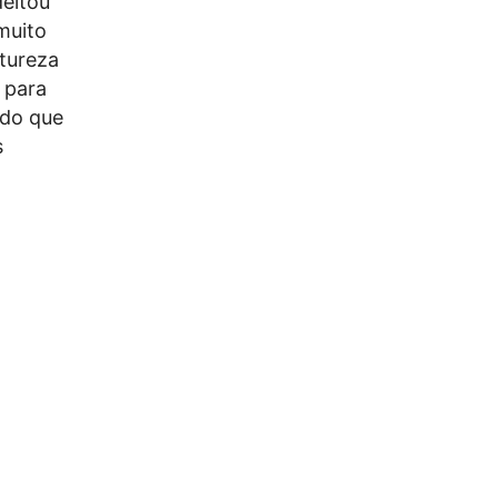
deitou
muito
tureza
 para
rdo que
s