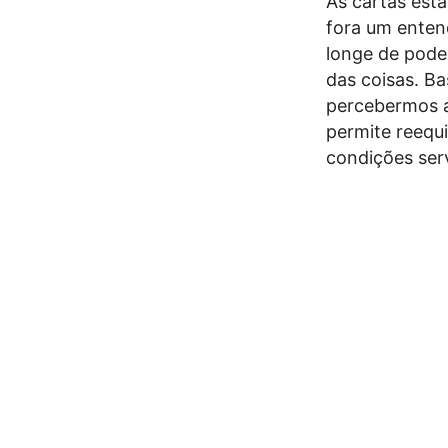
As cartas estã
fora um enten
longe de pode
das coisas. Ba
percebermos a
permite reequi
condições serv