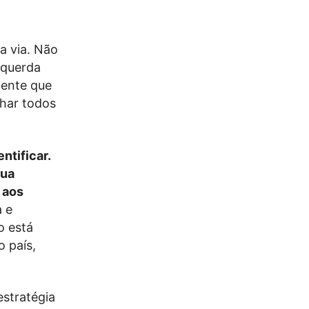
ra via. Não
squerda
gente que
alhar todos
ntificar.
sua
 aos
 e
o está
o país,
estratégia