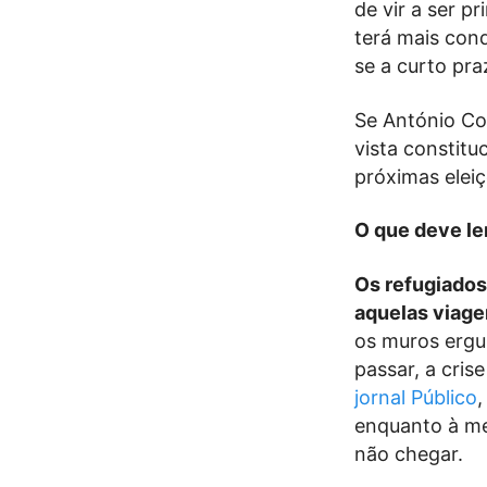
de vir a ser p
terá mais con
se a curto pra
Se António Co
vista constitu
próximas elei
O que deve le
Os refugiados
aquelas viage
os muros ergu
passar, a cris
jornal Público
,
enquanto à me
não chegar.