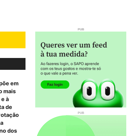
 põe em
o mais
 e à
ta de
 votação
ma
rno dos