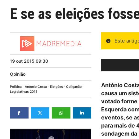
E se as eleições foss
Este arti
19
out
2015
09:30
Opinião
António Cost
Política
Antonio Costa
Eleições
Coligação
Legislativas 2015
causa um sist
votado forme 
Esquerda como
eventos, se a
para mais de 
sondagem da I