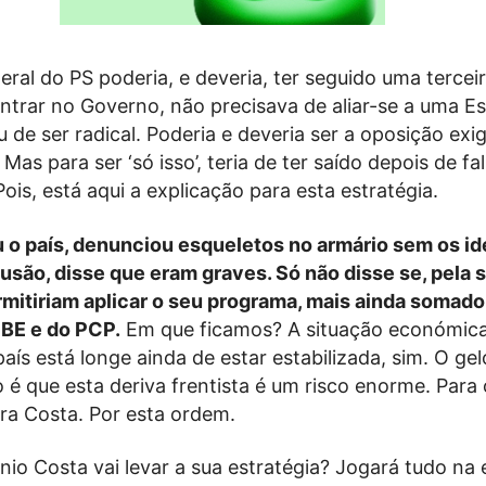
eral do PS poderia, e deveria, ter seguido uma tercei
entrar no Governo, não precisava de aliar-se a uma E
 de ser radical. Poderia e deveria ser a oposição exi
 Mas para ser ‘só isso’, teria de ter saído depois de f
Pois, está aqui a explicação para esta estratégia.
 o país, denunciou esqueletos no armário sem os ide
usão, disse que eram graves. Só não disse se, pela 
rmitiriam aplicar o seu programa, mais ainda somado
BE e do PCP.
Em que ficamos? A situação económica
país está longe ainda de estar estabilizada, sim. O gel
so é que esta deriva frentista é um risco enorme. Para 
ra Costa. Por esta ordem.
io Costa vai levar a sua estratégia? Jogará tudo na 