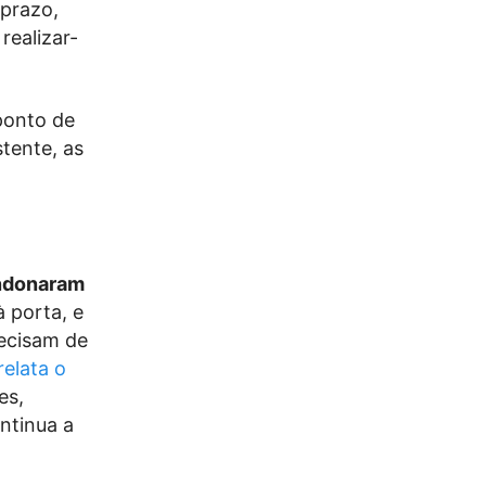
 prazo,
realizar-
ponto de
stente, as
andonaram
à porta, e
recisam de
elata o
es,
ntinua a