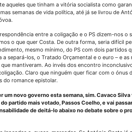
nte aqueles que tinham a vitória socialista como garant
as semanas de vida política, até já se livrou de Ant
óvoa.
respondência entre a coligação e o PS dizem-nos o s
os o que quer Costa. De outra forma, seria difícil p
ndimento, mesmo mínimo, do PS com dois partidos 
a separá-los, o Tratado Orçamental e o euro – e as 
’ que mantiveram. Ao invés dos encontro inconclusiv
coligação. Claro que ninguém quer ficar com o ónus 
s do romance epistolar.
ter um novo governo esta semana, sim. Cavaco Silva 
 do partido mais votado, Passos Coelho, e vai passa
nsabilidade de deitá-lo abaixo no debate sobre o p