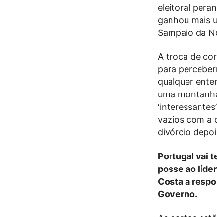
eleitoral pera
ganhou mais um
Sampaio da N
A troca de cor
para perceberm
qualquer ente
uma montanha 
‘interessantes
vazios com a 
divórcio depoi
Portugal vai 
posse ao líder
Costa a respo
Governo.