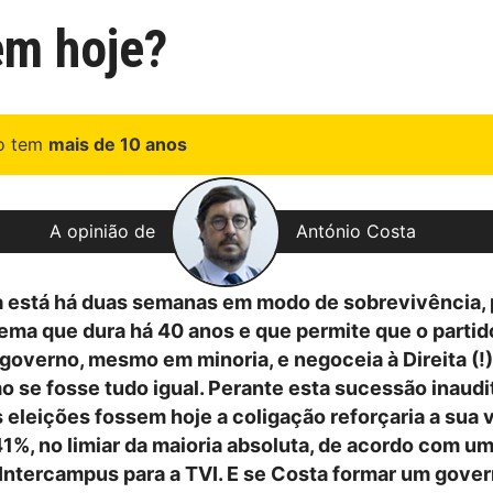
em hoje?
go tem
mais de 10 anos
A opinião de
António Costa
a está há duas semanas em modo de sobrevivência,
ema que dura há 40 anos e que permite que o partid
governo, mesmo em minoria, e negoceia à Direita (!)
 se fosse tudo igual. Perante esta sucessão inaudi
s eleições fossem hoje a coligação reforçaria a sua
41%, no limiar da maioria absoluta, de acordo com u
ntercampus para a TVI. E se Costa formar um gove