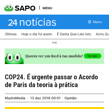
MENU
Menu
Últimas
Hoje o dia foi assim
É Desta Que Leio Isto
Acho Qu
COP24. É urgente passar o Acordo
de Paris da teoria à prática
MadreMedia
13
dez
2018
00:01
Opinião