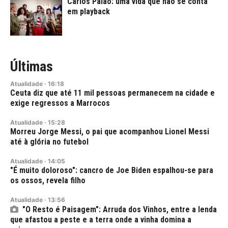
Carlos Paião: uma vida que não se conta
em playback
Últimas
Atualidade
·
16:18
Ceuta diz que até 11 mil pessoas permanecem na cidade e
exige regressos a Marrocos
Atualidade
·
15:28
Morreu Jorge Messi, o pai que acompanhou Lionel Messi
até à glória no futebol
Atualidade
·
14:05
"É muito doloroso": cancro de Joe Biden espalhou-se para
os ossos, revela filho
Atualidade
·
13:56
"O Resto é Paisagem": Arruda dos Vinhos, entre a lenda
que afastou a peste e a terra onde a vinha domina a