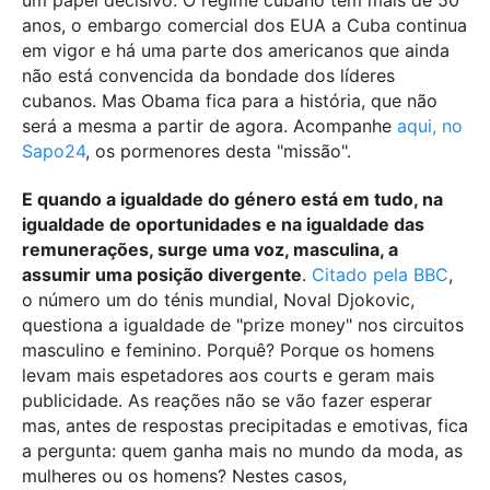
um papel decisivo. O regime cubano tem mais de 50
anos, o embargo comercial dos EUA a Cuba continua
em vigor e há uma parte dos americanos que ainda
não está convencida da bondade dos líderes
cubanos. Mas Obama fica para a história, que não
será a mesma a partir de agora. Acompanhe
aqui, no
Sapo24
, os pormenores desta "missão".
E quando a igualdade do género está em tudo, na
igualdade de oportunidades e na igualdade das
remunerações, surge uma voz, masculina, a
assumir uma posição divergente
.
Citado pela BBC
,
o número um do ténis mundial, Noval Djokovic,
questiona a igualdade de "prize money" nos circuitos
masculino e feminino. Porquê? Porque os homens
levam mais espetadores aos courts e geram mais
publicidade. As reações não se vão fazer esperar
mas, antes de respostas precipitadas e emotivas, fica
a pergunta: quem ganha mais no mundo da moda, as
mulheres ou os homens? Nestes casos,