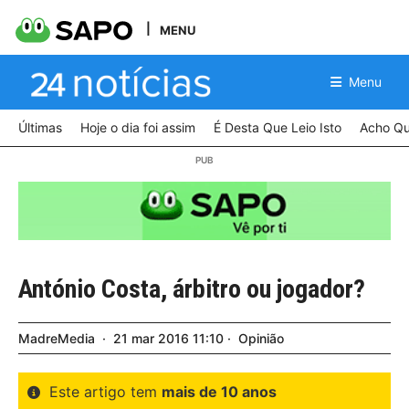
MENU
Menu
Últimas
Hoje o dia foi assim
É Desta Que Leio Isto
Acho Qu
António Costa, árbitro ou jogador?
MadreMedia
21
mar
2016
11:10
Opinião
Este artigo tem
mais de 10 anos