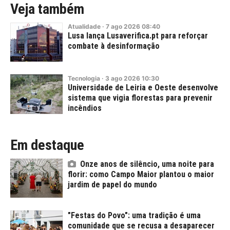
Veja também
Atualidade
·
7
ago
2026
08:40
Lusa lança Lusaverifica.pt para reforçar
combate à desinformação
Tecnologia
·
3
ago
2026
10:30
Universidade de Leiria e Oeste desenvolve
sistema que vigia florestas para prevenir
incêndios
Em destaque
Onze anos de silêncio, uma noite para
florir: como Campo Maior plantou o maior
jardim de papel do mundo
"Festas do Povo": uma tradição é uma
comunidade que se recusa a desaparecer