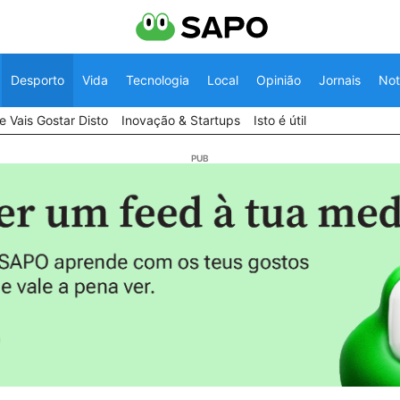
Desporto
Vida
Tecnologia
Local
Opinião
Jornais
Not
 Vais Gostar Disto
Inovação & Startups
Isto é útil