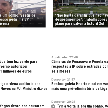
ra um sonho. Vestir de
"Não basta garantir que não ha
osso pedir mais?”,
despedimentos": trabalhadores
iveira
plano para salvar a Estoril Sol
Atualidade
·
22:48
boa tem luz verde para
Câmaras de Penacova e Penela e
verno autorizou
respostas à IP sobre estradas co
21 milhões de euros
seis meses
Desporto
·
21:57
tiça ordena auditoria aos
Benfica goleia Hearts e sai em v
Neves na PJ. Ministro diz-se
mais uma pré-eliminatória da Liga
Desporto
·
20:31
 fogos deste ano causaram
“Vir à Volta já era um sonho. V