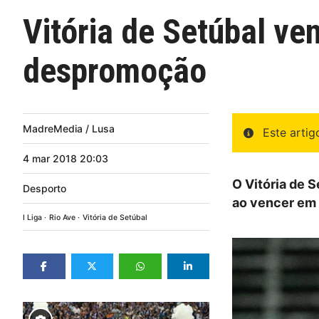
Vitória de Setúbal ve
despromoção
MadreMedia / Lusa
Este arti
4
mar
2018
20:03
O Vitória de S
Desporto
ao vencer em c
I Liga
Rio Ave
Vitória de Setúbal