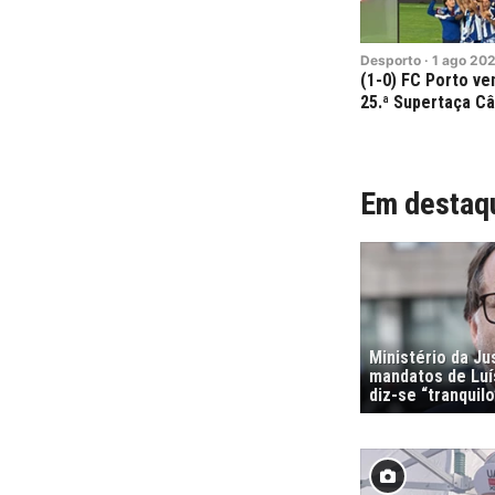
Desporto
·
1
ago
20
(1-0) FC Porto v
25.ª Supertaça Câ
Em destaq
Ministério da Ju
mandatos de Luí
diz-se “tranquilo