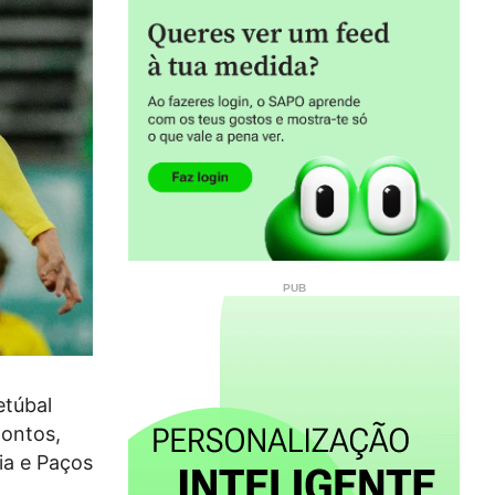
etúbal
pontos,
ia e Paços