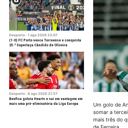
Desporto
·
1
ago
2026
23:07
(1-0) FC Porto vence Torreense e conquista
25.ª Supertaça Cândido de Oliveira
Desporto
·
6
ago
2026
21:57
Benfica goleia Hearts e sai em vantagem em
mais uma pré-eliminatória da Liga Europa
Um golo de And
somar a tercei
mais três do 
de Ferreira.