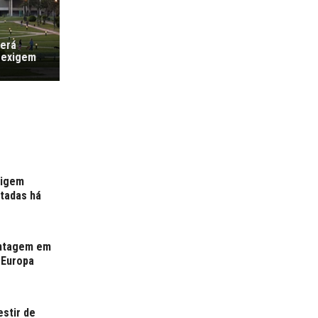
verá
 exigem
xigem
rtadas há
antagem em
 Europa
estir de