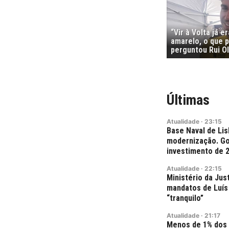
“Vir à Volta já e
amarelo, o que p
perguntou Rui Ol
Últimas
Atualidade
·
23:15
Base Naval de Lis
modernização. Go
investimento de 
Atualidade
·
22:15
Ministério da Jus
mandatos de Luís 
“tranquilo”
Atualidade
·
21:17
Menos de 1% dos