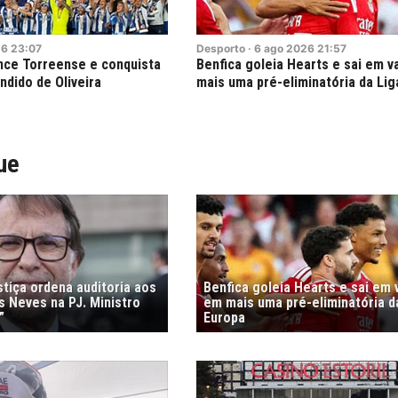
26
23:07
Desporto
·
6
ago
2026
21:57
ence Torreense e conquista
Benfica goleia Hearts e sai em 
ndido de Oliveira
mais uma pré-eliminatória da Lig
ue
stiça ordena auditoria aos
Benfica goleia Hearts e sai em
s Neves na PJ. Ministro
em mais uma pré-eliminatória d
”
Europa