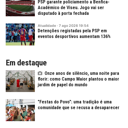
PSP garante policiamento a Benfica-
Académico de Viseu. Jogo vai ser
disputado à porta fechada
Atualidade
·
7
ago
2026
19:54
Detenções registadas pela PSP em
eventos desportivos aumentam 136%
Em destaque
Onze anos de silêncio, uma noite para
florir: como Campo Maior plantou o maior
jardim de papel do mundo
"Festas do Povo": uma tradição é uma
comunidade que se recusa a desaparecer