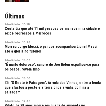
Últimas
Atualidade
·
16:18
Ceuta diz que até 11 mil pessoas permanecem na cidade e
exige regressos a Marrocos
Atualidade
·
15:28
Morreu Jorge Messi, o pai que acompanhou Lionel Messi
até à glória no futebol
Atualidade
·
14:05
"É muito doloroso": cancro de Joe Biden espalhou-se para
os ossos, revela filho
Atualidade
·
13:56
"O Resto é Paisagem": Arruda dos Vinhos, entre a lenda
que afastou a peste e a terra onde a vinha domina a
paisagem
Atualidade
·
12:45
Piloto de 28 anos morre em queda de avioneta no