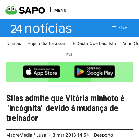
MENU
Menu
Últimas
Hoje o dia foi assim
É Desta Que Leio Isto
Acho Qu
Silas admite que Vitória minhoto é
"incógnita" devido à mudança de
treinador
MadreMedia / Lusa
3
mar
2018
14:54
Desporto