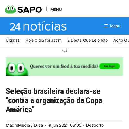
MENU
Menu
Últimas
Hoje o dia foi assim
É Desta Que Leio Isto
Acho Qu
Seleção brasileira declara-se
"contra a organização da Copa
América"
MadreMedia / Lusa
9
jun
2021
06:05
Desporto