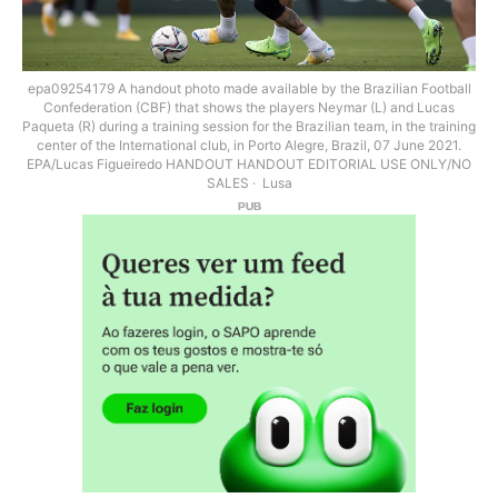
epa09254179 A handout photo made available by the Brazilian Football
Confederation (CBF) that shows the players Neymar (L) and Lucas
Paqueta (R) during a training session for the Brazilian team, in the training
center of the International club, in Porto Alegre, Brazil, 07 June 2021.
EPA/Lucas Figueiredo HANDOUT HANDOUT EDITORIAL USE ONLY/NO
SALES
Lusa