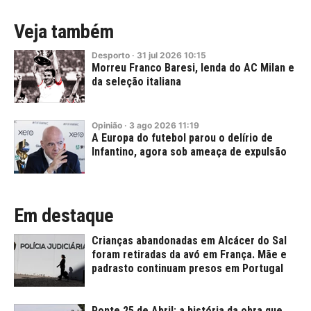
Veja também
Desporto
·
31
jul
2026
10:15
Morreu Franco Baresi, lenda do AC Milan e
da seleção italiana
Opinião
·
3
ago
2026
11:19
A Europa do futebol parou o delírio de
Infantino, agora sob ameaça de expulsão
Em destaque
Crianças abandonadas em Alcácer do Sal
foram retiradas da avó em França. Mãe e
padrasto continuam presos em Portugal
Ponte 25 de Abril: a história da obra que