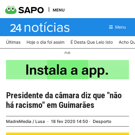
MENU
Menu
Últimas
Hoje o dia foi assim
É Desta Que Leio Isto
Acho Qu
Presidente da câmara diz que "não
há racismo" em Guimarães
MadreMedia / Lusa
18
fev
2020
14:50
Desporto