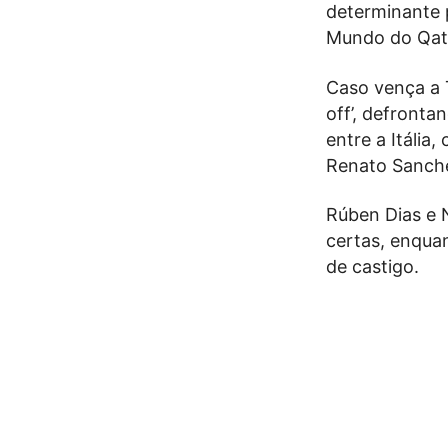
determinante 
Mundo do Qat
Caso vença a T
off’, defront
entre a Itáli
Renato Sanches
Rúben Dias e 
certas, enqua
de castigo.