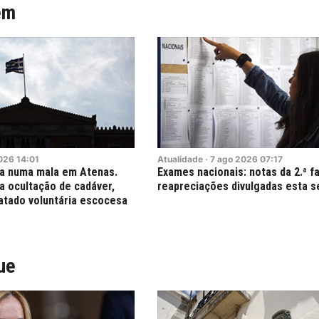
ém
026
14:01
Atualidade
·
7
ago
2026
07:17
a numa mala em Atenas.
Exames nacionais: notas da 2.ª f
a ocultação de cadáver,
reapreciações divulgadas esta s
atado voluntária escocesa
ue