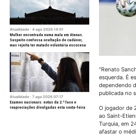
Atualidade
·
4
ago
2026
14:01
Mulher encontrada numa mala em Atenas.
Suspeito confessa ocultação de cadáver,
mas rejeita ter matado voluntária escocesa
“Renato Sanch
esquerda. É e
dependendo da
publicada no si
Atualidade
·
7
ago
2026
07:17
Exames nacionais: notas da 2.ª fase e
reapreciações divulgadas esta sexta-feira
O jogador de 2
ao Saint-Etienn
Turquia, em 2
afastar o méd