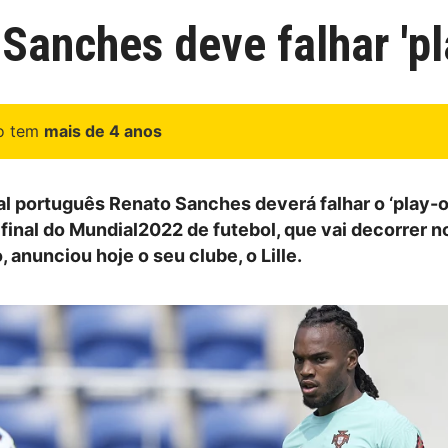
anches deve falhar 'pla
go tem
mais de 4 anos
al português Renato Sanches deverá falhar o ‘play-o
final do Mundial2022 de futebol, que vai decorrer n
, anunciou hoje o seu clube, o Lille.