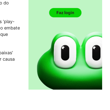
o do
 ‘play-
 do embate
 que
aixas'
r causa