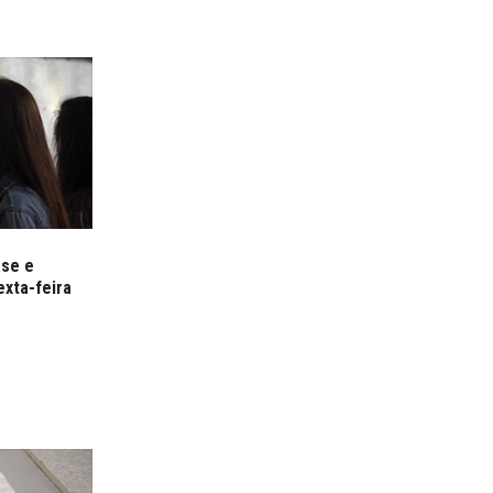
ase e
exta-feira