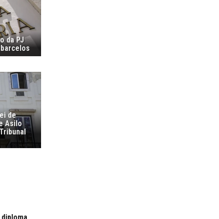
ão da PJ
ubarcelos
ei de
e Asilo
Tribunal
 diploma