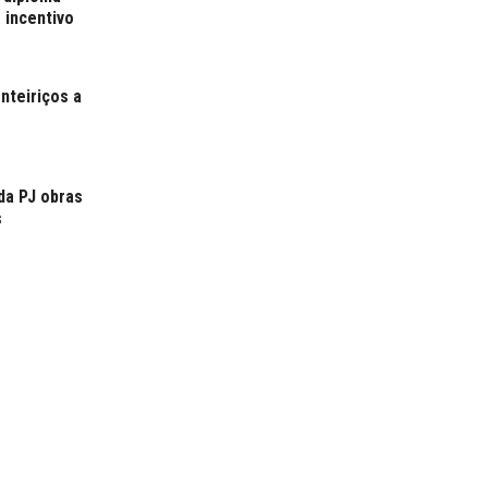
 incentivo
nteiriços a
da PJ obras
s