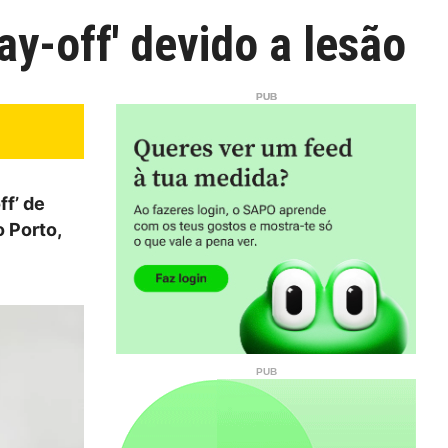
y-off' devido a lesão
ff’ de
o Porto,