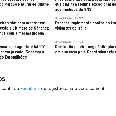
do Parque Natural de Sintra-
que clarifica regime excecional de
aos médicos do SNS
Atualidade
·
21:07
teiras são para manter em
Espanha implementa controlos fro
o cede a ultimato de Sánchez
viajantes de Itália
onde com a mesma moeda
Atualidade
·
20:24
semana de agosto e há 110
Diretor financeiro nega à direção 
 como prémio. Conheça a
em sua casa pela Construbarcelo
do Euromilhões
os
a conta do
Facebook
ou registe-se para ver e comentar