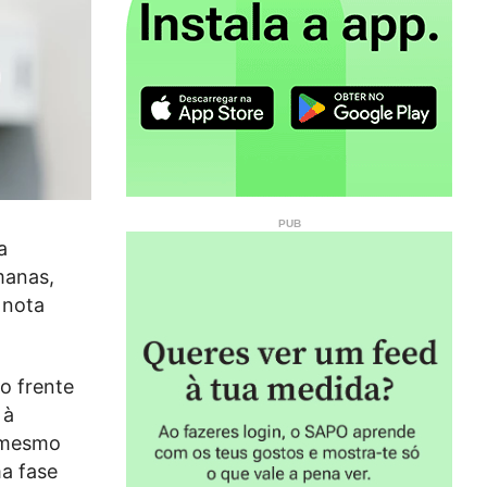
a
manas,
 nota
o frente
 à
á mesmo
a fase