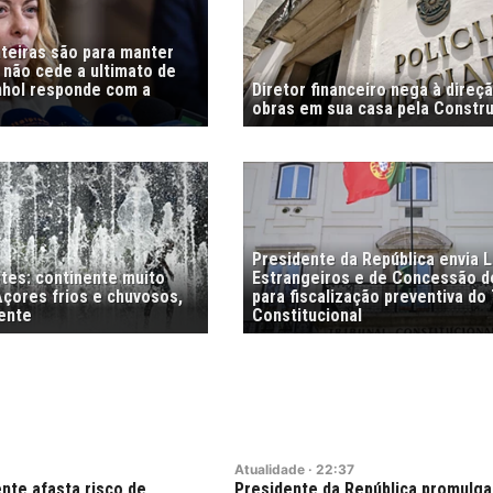
nteiras são para manter
i não cede a ultimato de
nhol responde com a
Diretor financeiro nega à direç
obras em sua casa pela Constr
Presidente da República envia L
stes: continente muito
Estrangeiros e de Concessão d
Açores frios e chuvosos,
para fiscalização preventiva do 
ente
Constitucional
Atualidade
·
22:37
nte afasta risco de
Presidente da República promulga