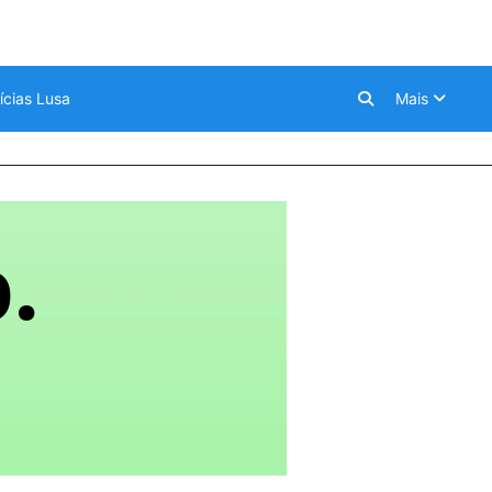
ícias Lusa
Mais