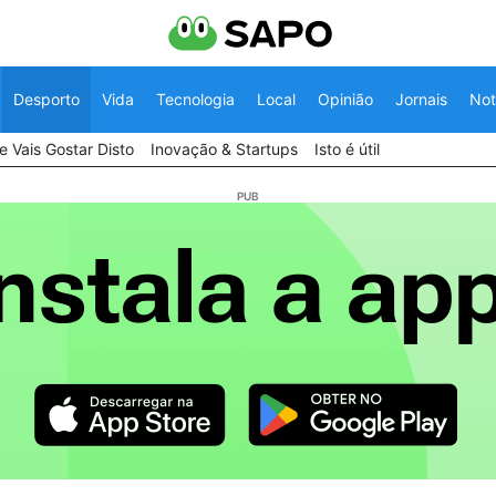
Desporto
Vida
Tecnologia
Local
Opinião
Jornais
Not
 Vais Gostar Disto
Inovação & Startups
Isto é útil