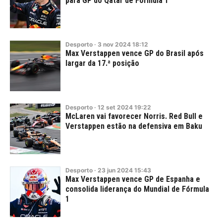
para GP do Qatar de Fórmula 1
Desporto
·
3
nov
2024
18:12
Max Verstappen vence GP do Brasil após
largar da 17.ª posição
Desporto
·
12
set
2024
19:22
McLaren vai favorecer Norris. Red Bull e
Verstappen estão na defensiva em Baku
Desporto
·
23
jun
2024
15:43
Max Verstappen vence GP de Espanha e
consolida liderança do Mundial de Fórmula
1