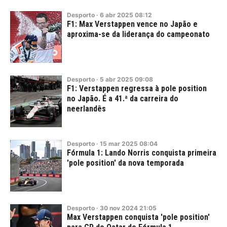
Desporto
·
6
abr
2025
08:12
F1: Max Verstappen vence no Japão e
aproxima-se da liderança do campeonato
Desporto
·
5
abr
2025
09:08
F1: Verstappen regressa à pole position
no Japão. É a 41.ª da carreira do
neerlandês
Desporto
·
15
mar
2025
08:04
Fórmula 1: Lando Norris conquista primeira
'pole position' da nova temporada
Desporto
·
30
nov
2024
21:05
Max Verstappen conquista 'pole position'