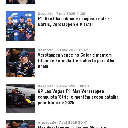
Desporto
·
7
dez
2025
11:39
F1: Abu Dhabi decide campeão entre
Norris, Verstappen e Piastri
Desporto
·
30
nov
2025
18:52
Verstappen vence no Catar e mantém
título de Fórmula 1 em aberto para Abu
Dhabi
Desporto
·
23
nov
2025
09:43
GP Las Vegas F1: Max Verstappen
conquista 'Strip' e mantém acesa batalha
pelo título de 2025
Atualidade
·
7
set
2025
20:41
Max Verstappen brilha em Monza e