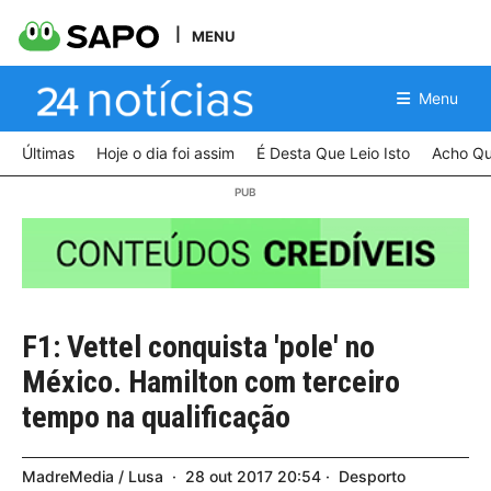
MENU
Menu
Últimas
Hoje o dia foi assim
É Desta Que Leio Isto
Acho Qu
F1: Vettel conquista 'pole' no
México. Hamilton com terceiro
tempo na qualificação
MadreMedia / Lusa
28
out
2017
20:54
Desporto