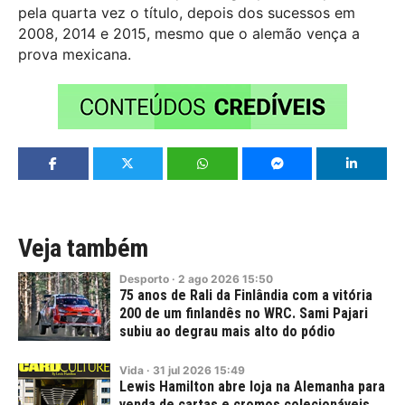
pela quarta vez o título, depois dos sucessos em
2008, 2014 e 2015, mesmo que o alemão vença a
prova mexicana.
Veja também
Desporto
·
2
ago
2026
15:50
75 anos de Rali da Finlândia com a vitória
200 de um finlandês no WRC. Sami Pajari
subiu ao degrau mais alto do pódio
Vida
·
31
jul
2026
15:49
Lewis Hamilton abre loja na Alemanha para
venda de cartas e cromos colecionáveis