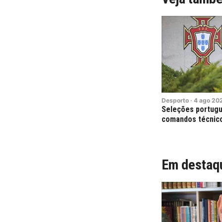
Desporto
·
4
ago
20
Seleções portug
comandos técnico
Em destaq