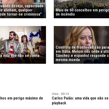
"Quando desejo, capacidade
e alinham, qualquer
Mais de 60 concelhos em perig
de tornar-se criminosa"
de incêndio
Controlo de fronteiras são par
em Itália. Meloni não cede a ul
a vida que não se conta
Sánchez e espanhol responde 
mesma moeda
Vida
·
09:13
lhos em perigo máximo de
Carlos Paião: uma vida que não s
playback