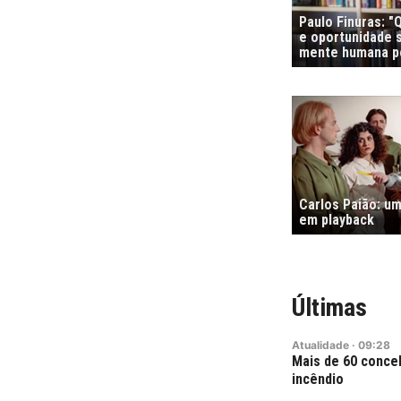
Paulo Finuras: 
e oportunidade s
mente humana po
Carlos Paião: um
em playback
Últimas
Atualidade
·
09:28
Mais de 60 conce
incêndio