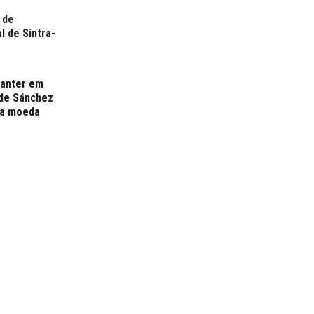
 de
l de Sintra-
manter em
 de Sánchez
ma moeda