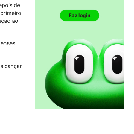
epois de
primeiro
eção ao
lenses,
 alcançar