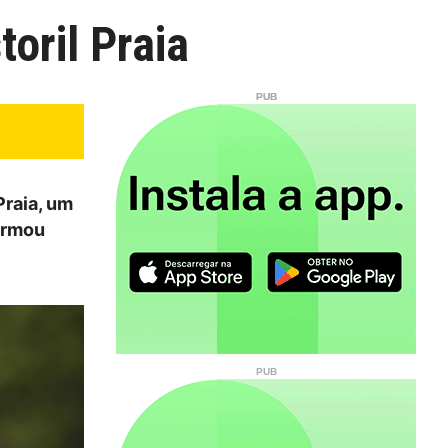
oril Praia
Praia, um
formou