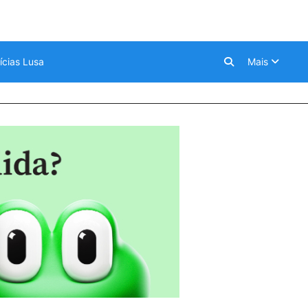
ícias Lusa
Mais