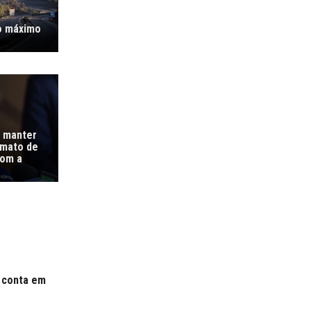
o máximo
a manter
timato de
com a
e conta em