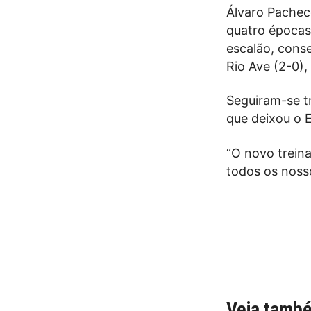
Álvaro Pacheco
quatro épocas
escalão, cons
Rio Ave (2-0),
Seguiram-se tr
que deixou o E
“O novo trein
todos os nosso
Veja tamb