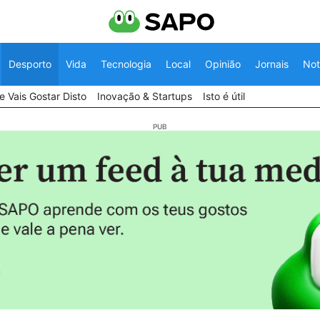
Desporto
Vida
Tecnologia
Local
Opinião
Jornais
Not
 Vais Gostar Disto
Inovação & Startups
Isto é útil