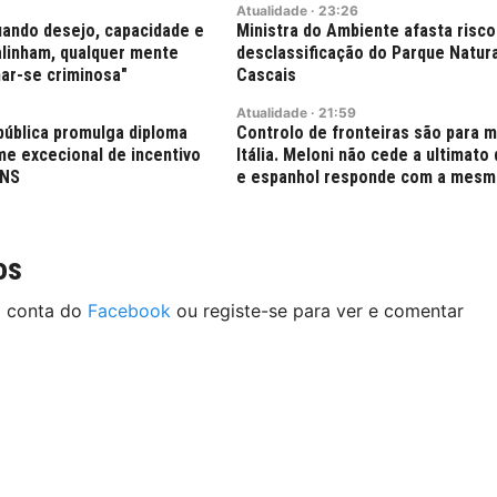
Atualidade
·
23:26
uando desejo, capacidade e
Ministra do Ambiente afasta risco
alinham, qualquer mente
desclassificação do Parque Natura
ar-se criminosa"
Cascais
Atualidade
·
21:59
pública promulga diploma
Controlo de fronteiras são para 
ime excecional de incentivo
Itália. Meloni não cede a ultimato
SNS
e espanhol responde com a mes
os
a conta do
Facebook
ou registe-se para ver e comentar