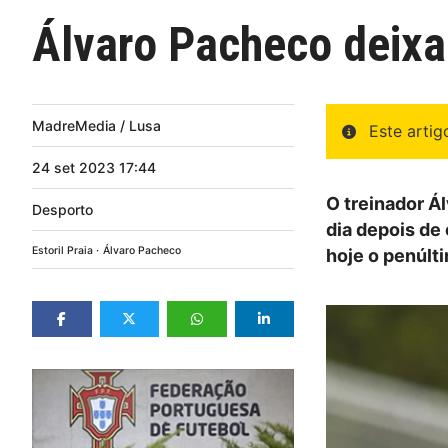
Álvaro Pacheco deixa
MadreMedia / Lusa
Este arti
24
set
2023
17:44
O treinador Á
Desporto
dia depois de
Estoril Praia
Álvaro Pacheco
hoje o penúlti