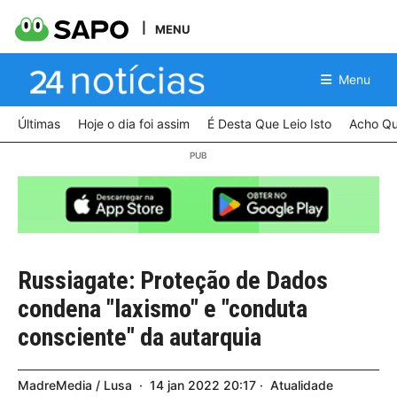
MENU
Menu
Últimas
Hoje o dia foi assim
É Desta Que Leio Isto
Acho Qu
Russiagate: Proteção de Dados
condena "laxismo" e "conduta
consciente" da autarquia
MadreMedia / Lusa
14
jan
2022
20:17
Atualidade