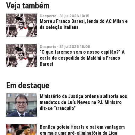
Veja também
Desporto
·
31
jul
2026
10:15
Morreu Franco Baresi, lenda do AC Milan e
da seleção italiana
Desporto
·
31
jul
2026
15:06
"O que faremos sem o nosso capitão?" A
carta de despedida de Maldini a Franco
Baresi
Em destaque
Ministério da Justiça ordena auditoria aos
mandatos de Luís Neves na PJ. Ministro
diz-se “tranquilo”
Benfica goleia Hearts e sai em vantagem
em mais uma pré-eliminatória da Liga