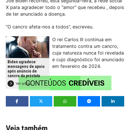
Joe Biden recorreu, esta segunda-feira, à rede social
X para agradecer todo o "amor" que recebeu , depois
de ter anunciado a doença.
"O cancro afeta-nos a todos", escreveu.
O rei Carlos III continua em
tratamento contra um cancro,
cuja natureza nunca foi revelada
e cujo diagnóstico foi anunciado
Biden agradece
em fevereiro de 2024.
mensagens de apoio
após anúncio de
cancro da próstata
Ver artigo
Veja também