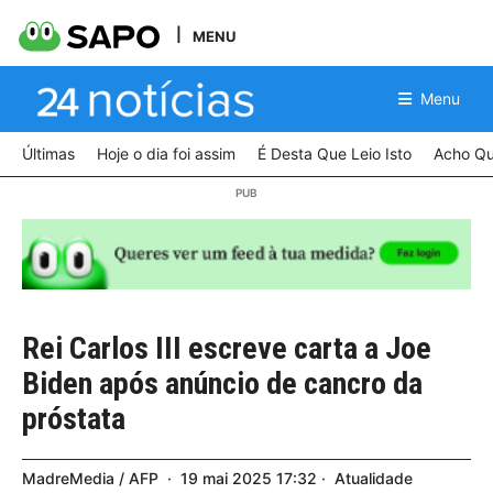
MENU
Menu
Últimas
Hoje o dia foi assim
É Desta Que Leio Isto
Acho Qu
Rei Carlos III escreve carta a Joe
Biden após anúncio de cancro da
próstata
MadreMedia / AFP
19
mai
2025
17:32
Atualidade