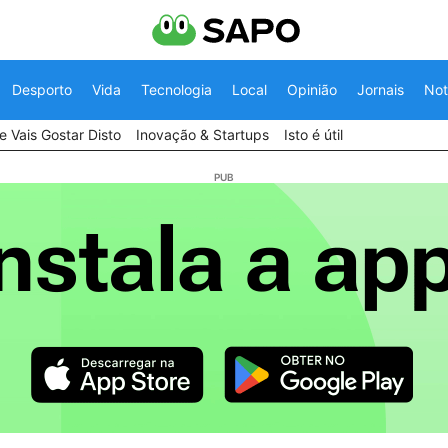
Desporto
Vida
Tecnologia
Local
Opinião
Jornais
Not
 Vais Gostar Disto
Inovação & Startups
Isto é útil