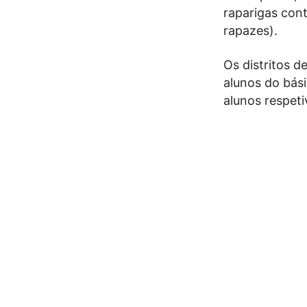
raparigas con
rapazes).
Os distritos 
alunos do bás
alunos respet