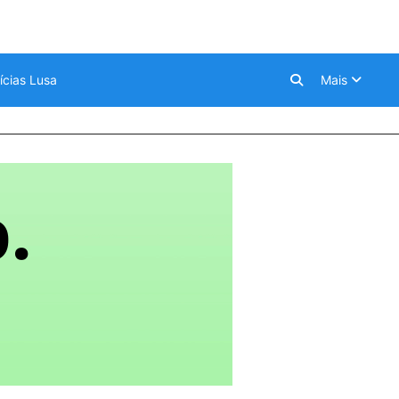
ícias Lusa
Mais