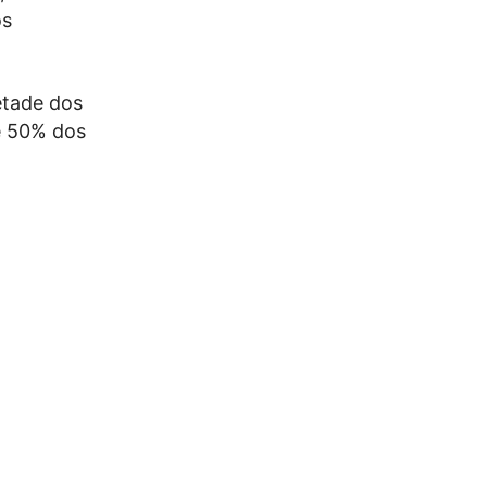
os
etade dos
e 50% dos