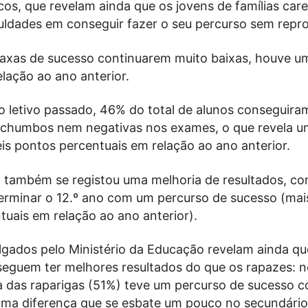
os, que revelam ainda que os jovens de famílias car
culdades em conseguir fazer o seu percurso sem repr
taxas de sucesso continuarem muito baixas, houve u
lação ao ano anterior.
o letivo passado, 46% do total de alunos conseguira
 chumbos nem negativas nos exames, o que revela u
is pontos percentuais em relação ao ano anterior.
 também se registou uma melhoria de resultados, c
terminar o 12.º ano com um percurso de sucesso (mai
uais em relação ao ano anterior).
lgados pelo Ministério da Educação revelam ainda qu
seguem ter melhores resultados do que os rapazes: n
ia das raparigas (51%) teve um percurso de sucesso 
uma diferença que se esbate um pouco no secundário