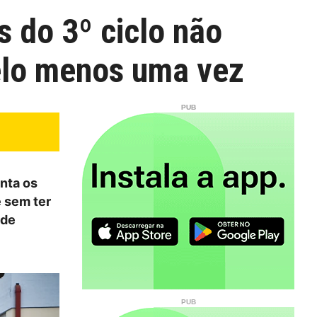
 do 3º ciclo não
elo menos uma vez
nta os
 sem ter
 de