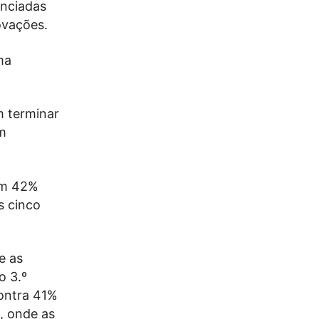
enciadas
ovações.
ma
m terminar
m
om 42%
s cinco
e as
o 3.º
contra 41%
, onde as