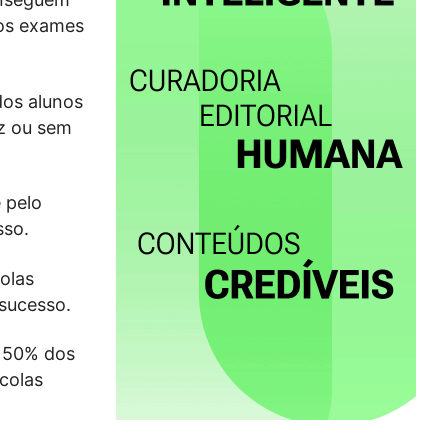
nos exames
dos alunos
z ou sem
 pelo
sso.
olas
sucesso.
s 50% dos
colas