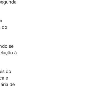
 segunda
em
s do
ando se
elação à
ois do
ca e
ária de