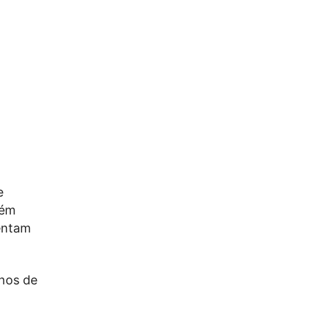
e
bém
entam
unos de