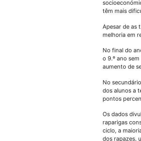
socioeconómic
têm mais difi
Apesar de as 
melhoria em re
No final do an
o 9.º ano sem
aumento de se
No secundário
dos alunos a 
pontos percent
Os dados divu
raparigas con
ciclo, a maior
dos rapazes, 