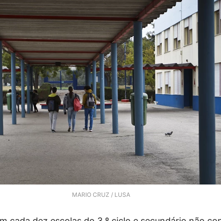
MARIO CRUZ / LUSA
em cada dez escolas do 3.º ciclo e secundário não c