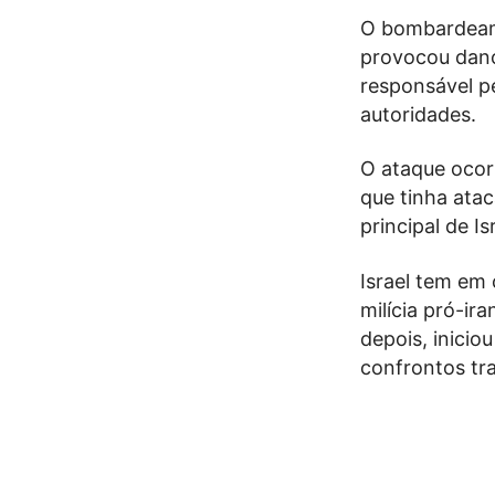
O bombardeame
provocou dano
responsável p
autoridades.
O ataque ocorr
que tinha ata
principal de Is
Israel tem em
milícia pró-i
depois, inicio
confrontos tra