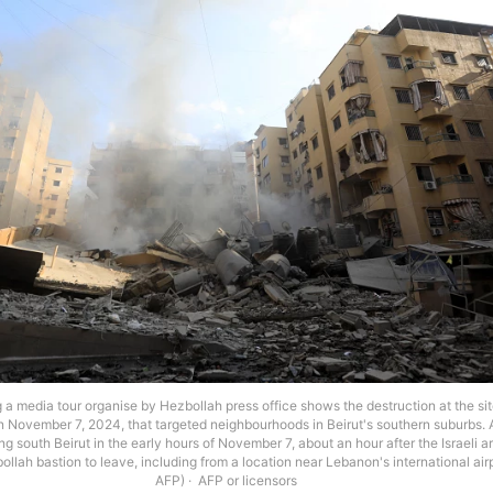
 a media tour organise by Hezbollah press office shows the destruction at the sit
, on November 7, 2024, that targeted neighbourhoods in Beirut's southern suburbs.
ng south Beirut in the early hours of November 7, about an hour after the Israeli a
ollah bastion to leave, including from a location near Lebanon's international air
AFP)
AFP or licensors