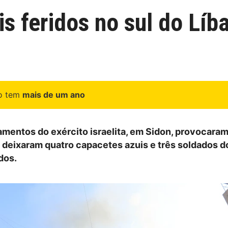
 feridos no sul do Líban
go tem
mais de um ano
entos do exército israelita, em Sidon, provocaram
e deixaram quatro capacetes azuis e três soldados d
dos.