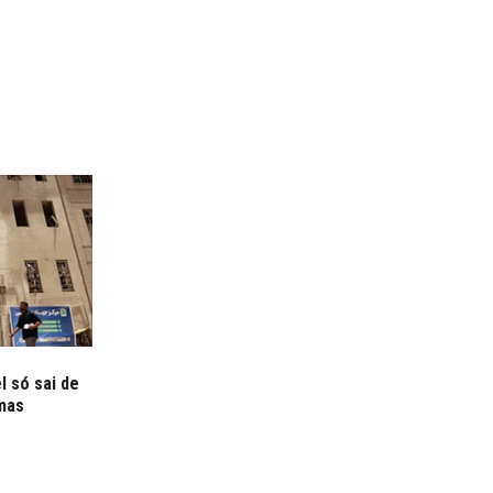
l só sai de
mas