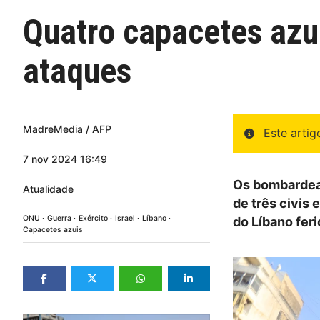
Quatro capacetes azuis
ataques
MadreMedia / AFP
Este arti
7
nov
2024
16:49
Os bombardeam
Atualidade
de três civis 
ONU
Guerra
Exército
Israel
Líbano
do Líbano feri
Capacetes azuis