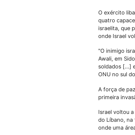
O exército lib
quatro capace
israelita, que
onde Israel vo
"O inimigo isr
Awali, em Sido
soldados [...
ONU no sul do
A força de pa
primeira invasã
Israel voltou
do Líbano, na f
onde uma área 