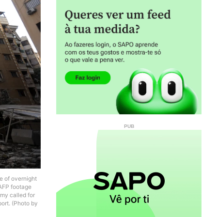
e of overnight
 AFP footage
rmy called for
port. (Photo by