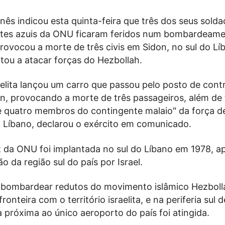
anês indicou esta quinta-feira que três dos seus sold
tes azuis da ONU ficaram feridos num bombardeam
 provocou a morte de três civis em Sidon, no sul do Lí
ltou a atacar forças do Hezbollah.
aelita lançou um carro que passou pelo posto de cont
n, provocando a morte de três passageiros, além de f
] e quatro membros do contingente malaio" da força d
 Líbano, declarou o exército em comunicado.
z da ONU foi implantada no sul do Líbano em 1978, a
o da região sul do país por Israel.
 a bombardear redutos do movimento islâmico Hezboll
ronteira com o território israelita, e na periferia sul d
próxima ao único aeroporto do país foi atingida.