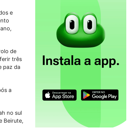
ados e
ento
bano,
rolo de
erir três
e paz da
pós a
ah no sul
e Beirute,