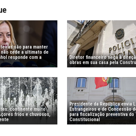
ue
nteiras são para manter
i não cede a ultimato de
nhol responde com a
Diretor financeiro nega à direç
obras em sua casa pela Constr
Presidente da República envia L
stes: continente muito
Estrangeiros e de Concessão d
Açores frios e chuvosos,
para fiscalização preventiva do 
ente
Constitucional