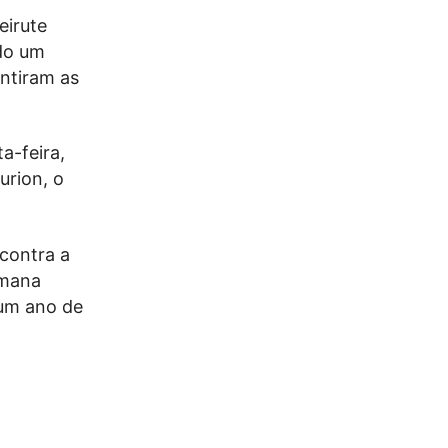
eirute
do um
antiram as
a-feira,
urion, o
contra a
emana
 um ano de