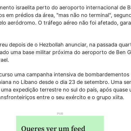
nto israelita perto do aeroporto internacional de B
s em prédios da área, "mas não no terminal", segun
elo aeródromo. O tráfego aéreo não foi afetado, gar
eu depois de o Hezbollah anunciar, na passada quart
cado uma base militar próxima do aeroporto de Ben G
rael.
 curso uma campanha intensiva de bombardementos 
raniana no Líbano desde o dia 23 de setembro. Uma s
u uma expedição terrestre no sul do país, após quase
nsfronteiriços entre o seu exército e o grupo xiita.