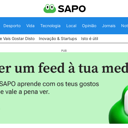
Desporto
Vida
Tecnologia
Local
Opinião
Jornais
Not
 Vais Gostar Disto
Inovação & Startups
Isto é útil