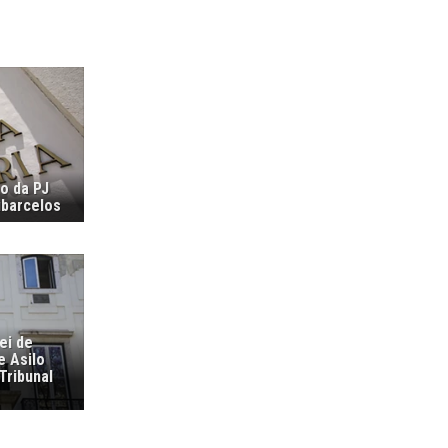
ão da PJ
ubarcelos
ei de
e Asilo
Tribunal