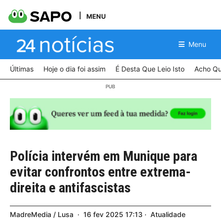
MENU
Menu
Últimas
Hoje o dia foi assim
É Desta Que Leio Isto
Acho Qu
Polícia intervém em Munique para
evitar confrontos entre extrema-
direita e antifascistas
MadreMedia / Lusa
16
fev
2025
17:13
Atualidade