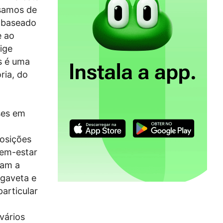
isamos de
o baseado
e ao
ige
s é uma
ria, do
ses em
posições
bem-estar
uam a
 gaveta e
particular
vários