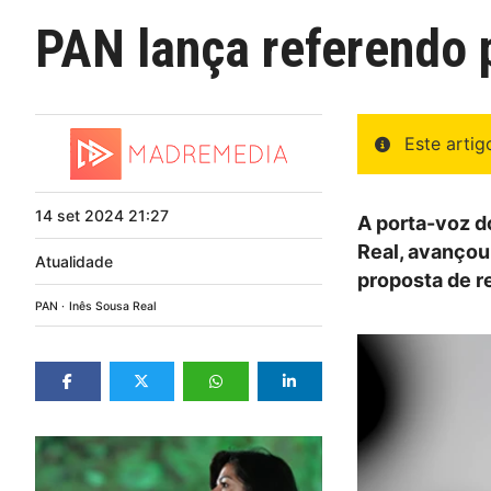
PAN lança referendo 
Este arti
14
set
2024
21:27
A porta-voz d
Real, avançou
Atualidade
proposta de r
PAN
Inês Sousa Real