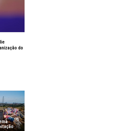
lie
anização do
lema
bitação