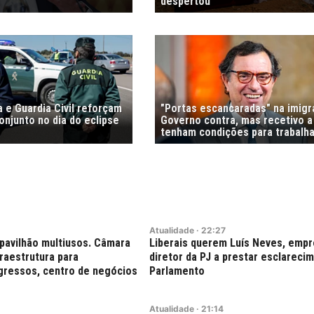
despertou
 e Guardia Civil reforçam
"Portas escancaradas" na imig
njunto no dia do eclipse
Governo contra, mas recetivo a
tenham condições para trabalha
Atualidade
·
22:27
pavilhão multiusos. Câmara
Liberais querem Luís Neves, empr
fraestrutura para
diretor da PJ a prestar esclareci
gressos, centro de negócios
Parlamento
Atualidade
·
21:14