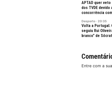
APTAD quer veto 
dos TVDE devido a
concorrência com
Desporto
·
20:35
Volta a Portugal
seguiu Rui Olivei
branco" de Sócra
Comentári
Entre com a su