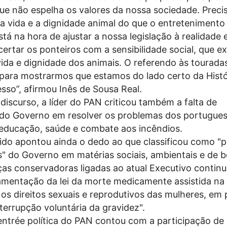
que não espelha os valores da nossa sociedade. Prec
 a vida e a dignidade animal do que o entreteniment
stá na hora de ajustar a nossa legislação à realidade 
certar os ponteiros com a sensibilidade social, que ex
vida e dignidade dos animais. O referendo às tourada
para mostrarmos que estamos do lado certo da Histó
sso”, afirmou Inês de Sousa Real.
discurso, a líder do PAN criticou também a falta de
do Governo em resolver os problemas dos portugue
educação, saúde e combate aos incêndios.
tido apontou ainda o dedo ao que classificou como "
" do Governo em matérias sociais, ambientais e de 
ças conservadoras ligadas ao atual Executivo contin
lamentação da lei da morte medicamente assistida na
 os direitos sexuais e reprodutivos das mulheres, em 
terrupção voluntária da gravidez".
entrée política do PAN contou com a participação de 