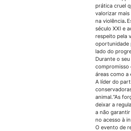
prática cruel 
valorizar mais
na violência
.
E
século XXI e a
respeito pela 
oportunidade 
lado do progre
Durante o seu 
compromisso 
áreas como a 
A líder do par
conservadoras
animal.“As for
deixar a regu
a não garantir
no acesso à in
O evento de r