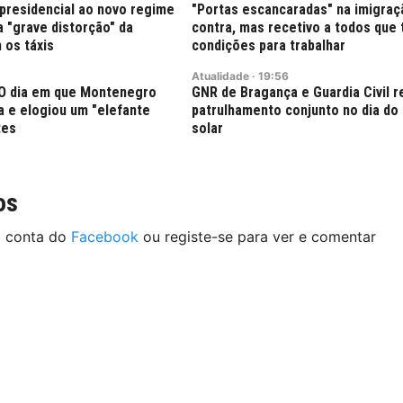
presidencial ao novo regime
"Portas escancaradas" na imigra
 "grave distorção" da
contra, mas recetivo a todos que
 os táxis
condições para trabalhar
Atualidade
·
19:56
: O dia em que Montenegro
GNR de Bragança e Guardia Civil 
ra e elogiou um "elefante
patrulhamento conjunto no dia do 
tes
solar
os
a conta do
Facebook
ou registe-se para ver e comentar