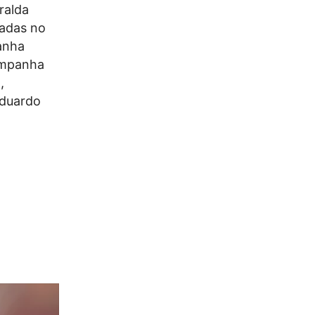
ralda
radas no
panha
ampanha
,
Eduardo