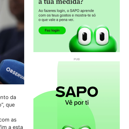
ento da
”, que
 com as
fim a esta