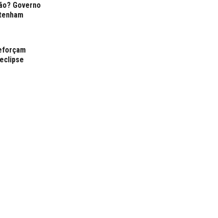
ção? Governo
 tenham
reforçam
eclipse