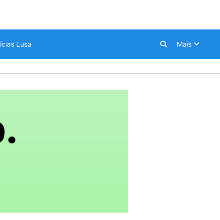
ícias Lusa
Mais