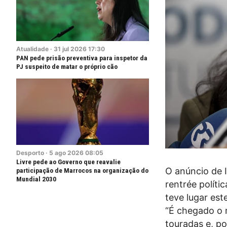
Atualidade
·
31
jul
2026
17:30
PAN pede prisão preventiva para inspetor da
PJ suspeito de matar o próprio cão
Desporto
·
5
ago
2026
08:05
Livre pede ao Governo que reavalie
O anúncio de I
participação de Marrocos na organização do
Mundial 2030
rentrée polít
teve lugar est
“É chegado o 
touradas e, po