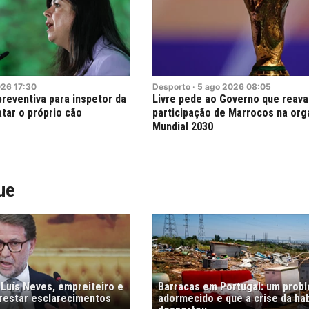
026
17:30
Desporto
·
5
ago
2026
08:05
reventiva para inspetor da
Livre pede ao Governo que reava
tar o próprio cão
participação de Marrocos na org
Mundial 2030
ue
 Luís Neves, empreiteiro e
Barracas em Portugal: um prob
prestar esclarecimentos
adormecido e que a crise da ha