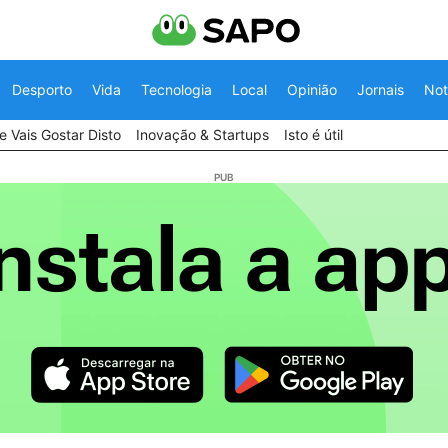
Desporto
Vida
Tecnologia
Local
Opinião
Jornais
Not
 Vais Gostar Disto
Inovação & Startups
Isto é útil