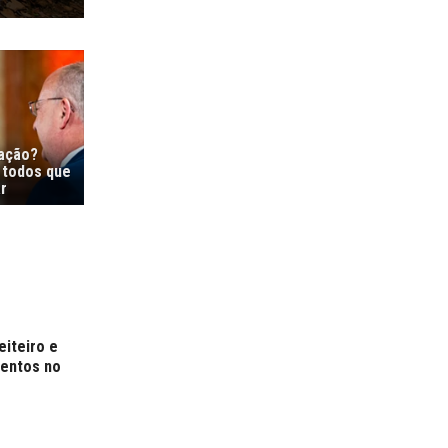
ração?
 todos que
r
eiteiro e
mentos no