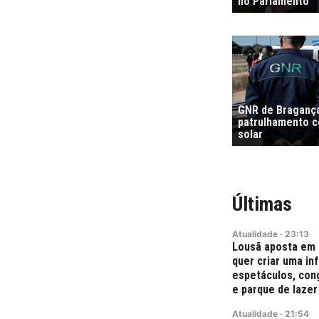
no Parlamento
GNR de Bragança
patrulhamento co
solar
Últimas
Atualidade
·
23:13
Lousã aposta em 
quer criar uma in
espetáculos, con
e parque de lazer
Atualidade
·
21:54