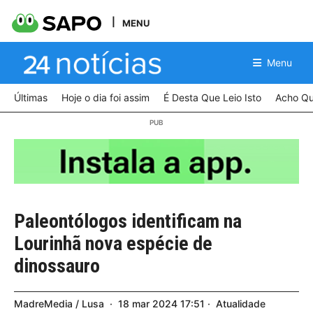
MENU
Menu
Últimas
Hoje o dia foi assim
É Desta Que Leio Isto
Acho Qu
Paleontólogos identificam na
Lourinhã nova espécie de
dinossauro
MadreMedia / Lusa
18
mar
2024
17:51
Atualidade