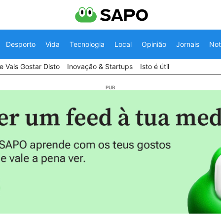
Desporto
Vida
Tecnologia
Local
Opinião
Jornais
Not
 Vais Gostar Disto
Inovação & Startups
Isto é útil