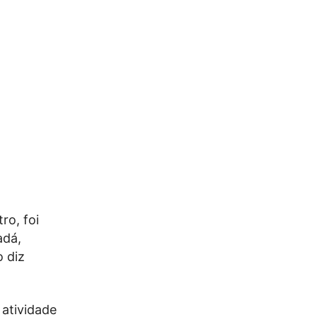
ro, foi
adá,
o diz
 atividade