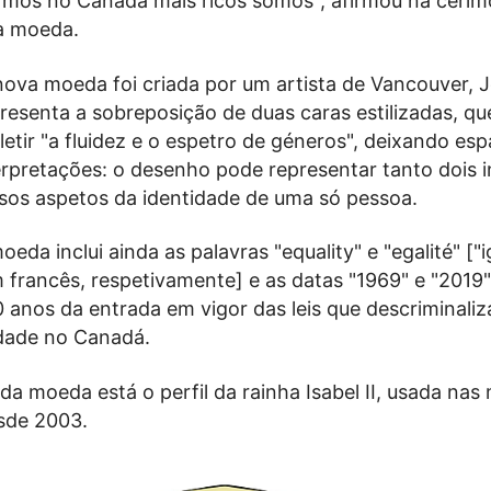
ermos no Canadá mais ricos somos", afirmou na cerim
a moeda.
ova moeda foi criada por um artista de Vancouver, 
resenta a sobreposição de duas caras estilizadas, qu
etir "a fluidez e o espetro de géneros", deixando es
erpretações: o desenho pode representar tanto dois i
sos aspetos da identidade de uma só pessoa.
oeda inclui ainda as palavras "equality" e "egalité" ["
 francês, respetivamente] e as datas "1969" e "2019"
0 anos da entrada em vigor das leis que descriminali
dade no Canadá.
da moeda está o perfil da rainha Isabel II, usada na
sde 2003.