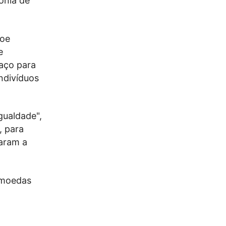
ónia de
Joe
e
paço para
ndivíduos
igualdade",
, para
zaram a
s moedas