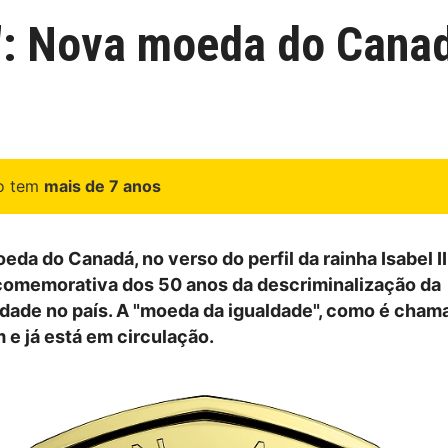
: Nova moeda do Canad
go tem
mais de 7 anos
a do Canadá, no verso do perfil da rainha Isabel II
omemorativa dos 50 anos da descriminalização da
ade no país. A "moeda da igualdade", como é chama
 e já está em circulação.