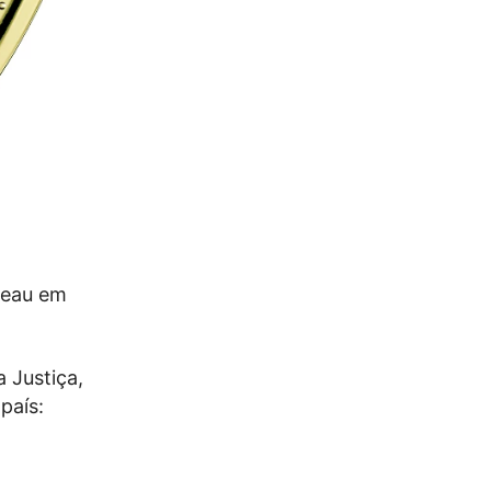
deau em
a Justiça,
país: