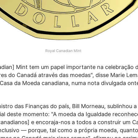
Royal Canadian Mint
adian] Mint tem um papel importante na celebração d
ores do Canadá através das moedas", disse Marie Lem
 Casa da Moeda canadiana, numa nota divulgada ont
tro das Finanças do país, Bill Morneau, sublinhou a
cial deste momento: "A moeda da Igualdade reconhec
 canadianos] e encoraja-nos a todos a construir um 
inclusivo — porque, tal como a própria moeda, quant