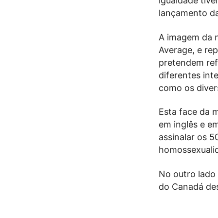
igualdade tiv
lançamento d
A imagem da n
Average, e rep
pretendem refl
diferentes int
como os diver
Esta face da m
em inglês e em
assinalar os 5
homossexuali
No outro lado 
do Canadá de