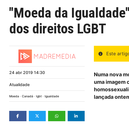
"Moeda da Igualdade"
dos direitos LGBT
Este arti
24
abr
2019
14:30
Numa nova moed
uma imagem c
Atualidade
homossexualid
lançada ontem
Moeda
Canadá
lgbt
Igualdade