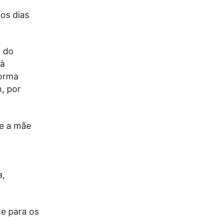
os dias
o do
 à
forma
, por
ue a mãe
a,
te para os