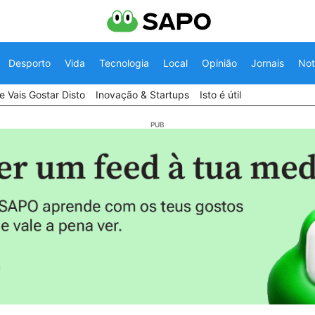
Desporto
Vida
Tecnologia
Local
Opinião
Jornais
Not
 Vais Gostar Disto
Inovação & Startups
Isto é útil