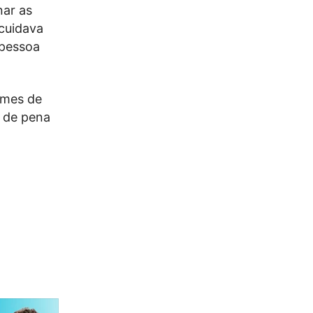
nar as
 cuidava
 pessoa
imes de
s de pena