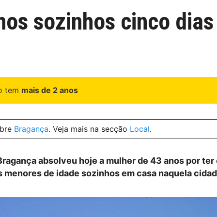
hos sozinhos cinco dia
go tem
mais de 2 anos
obre
Bragança
. Veja mais na secção
Local
.
 Bragança absolveu hoje a mulher de 43 anos por ter
os menores de idade sozinhos em casa naquela cidad