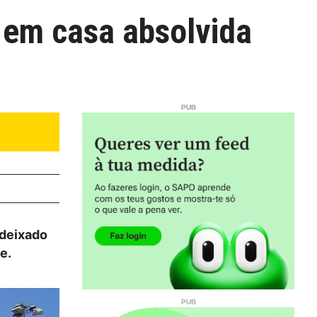
s em casa absolvida
 deixado
e.