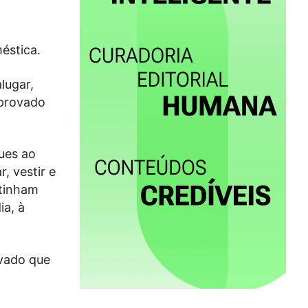
éstica.
lugar,
 provado
ues ao
, vestir e
 tinham
ia, à
ovado que