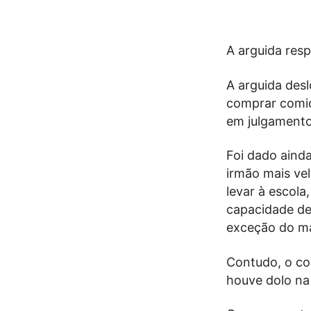
A arguida res
A arguida desl
comprar comid
em julgamento
Foi dado aind
irmão mais vel
levar à escol
capacidade de 
exceção do ma
Contudo, o co
houve dolo na