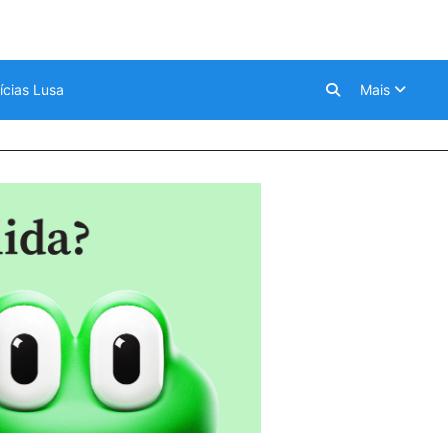
ícias Lusa
Mais