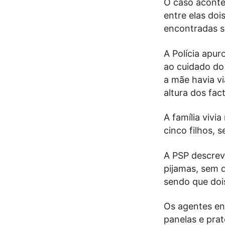
O caso acontec
entre elas doi
encontradas s
A Polícia apur
ao cuidado do
a mãe havia vi
altura dos fac
A família vivi
cinco filhos, 
A PSP descrev
pijamas, sem q
sendo que dois
Os agentes en
panelas e pra