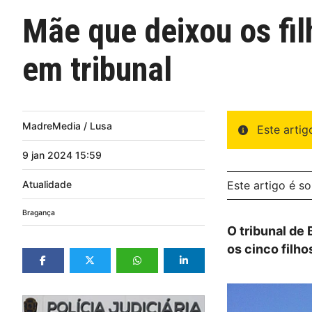
Mãe que deixou os fil
em tribunal
MadreMedia / Lusa
Este arti
9
jan
2024
15:59
Atualidade
Este artigo é s
Bragança
O tribunal de
os cinco filh