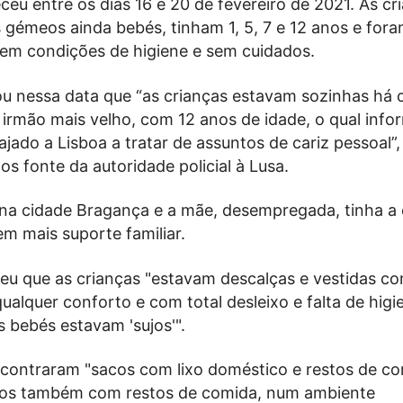
eu entre os dias 16 e 20 de fevereiro de 2021. As cr
s gémeos ainda bebés, tinham 1, 5, 7 e 12 anos e for
em condições de higiene e sem cuidados.
ou nessa data que “as crianças estavam sozinhas há c
 irmão mais velho, com 12 anos de idade, o qual inf
ajado a Lisboa a tratar de assuntos de cariz pessoal”,
tos fonte da autoridade policial à Lusa.
a na cidade Bragança e a mãe, desempregada, tinha a
sem mais suporte familiar.
eu que as crianças "estavam descalças e vestidas c
ualquer conforto e com total desleixo e falta de higi
 bebés estavam 'sujos'".
contraram "sacos com lixo doméstico e restos de co
tos também com restos de comida, num ambiente