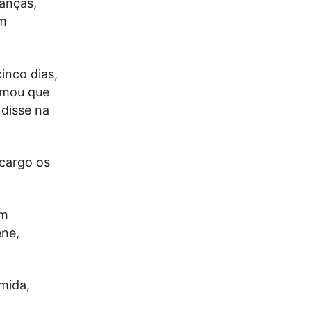
ianças,
am
inco dias,
ormou que
 disse na
 cargo os
om
ene,
mida,