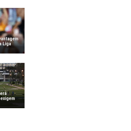
 vantagem
a Liga
verá
 exigem