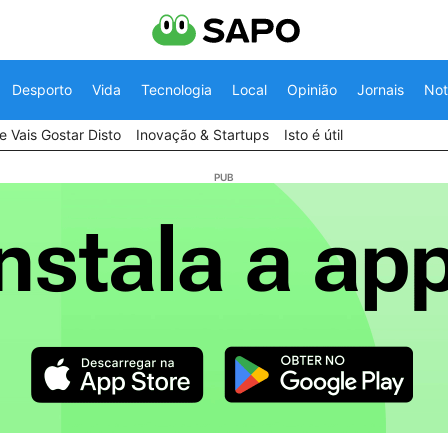
Desporto
Vida
Tecnologia
Local
Opinião
Jornais
Not
 Vais Gostar Disto
Inovação & Startups
Isto é útil