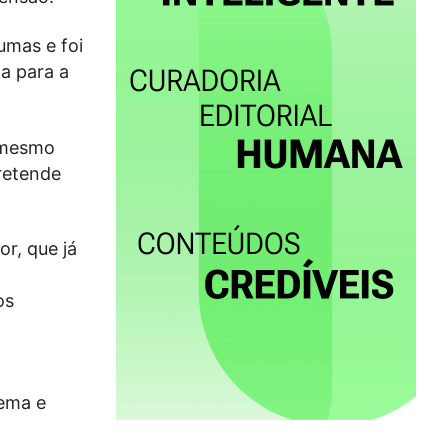
umas e foi
a para a
, mesmo
pretende
or, que já
o
os
Lema e