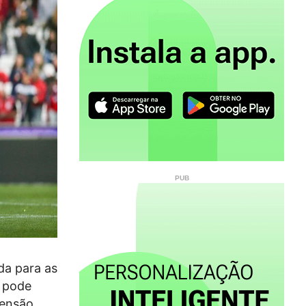
da para as
e pode
pensão.