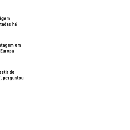
xigem
rtadas há
antagem em
 Europa
estir de
”, perguntou