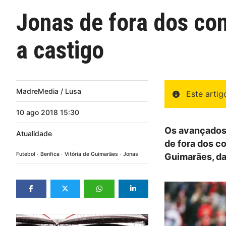
Jonas de fora dos con
a castigo
MadreMedia / Lusa
Este arti
10
ago
2018
15:30
Os avançados J
Atualidade
de fora dos c
Futebol
Benfica
Vitória de Guimarães
Jonas
Guimarães, da 