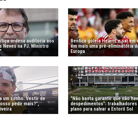
stiça ordena auditoria aos
Benfica goleia Hearts e sai em
s Neves na PJ. Ministro
em mais uma pré-eliminatória d
”
Europa
ra um sonho. Vestir de
"Não basta garantir que não ha
osso pedir mais?”,
despedimentos": trabalhadores
iveira
plano para salvar a Estoril Sol