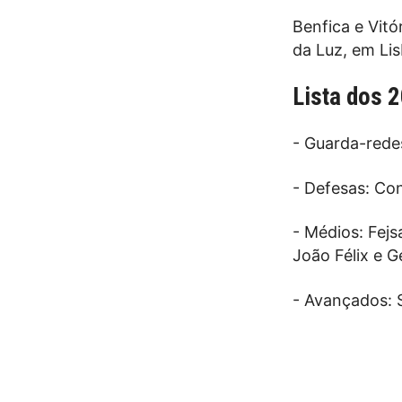
Benfica e Vitó
da Luz, em Li
Lista dos 
- Guarda-rede
- Defesas: Con
- Médios: Fejsa
João Félix e 
- Avançados: S