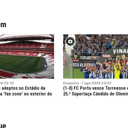
ém
26
22:19
Desporto
·
1
ago
2026
23:07
e adeptos no Estádio da
(1-0) FC Porto vence Torreense 
a 'fan zone' no exterior do
25.ª Supertaça Cândido de Olivei
ue