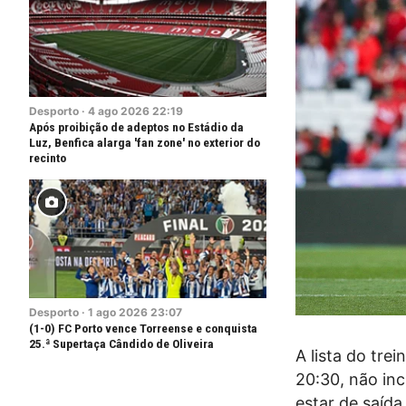
Desporto
·
4
ago
2026
22:19
Após proibição de adeptos no Estádio da
Luz, Benfica alarga 'fan zone' no exterior do
recinto
Desporto
·
1
ago
2026
23:07
(1-0) FC Porto vence Torreense e conquista
25.ª Supertaça Cândido de Oliveira
A lista do tre
20:30, não inc
estar de saíd