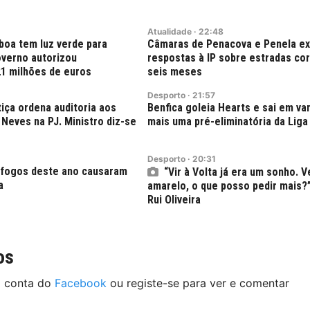
Atualidade
·
22:48
boa tem luz verde para
Câmaras de Penacova e Penela e
verno autorizou
respostas à IP sobre estradas co
21 milhões de euros
seis meses
Desporto
·
21:57
tiça ordena auditoria aos
Benfica goleia Hearts e sai em v
Neves na PJ. Ministro diz-se
mais uma pré-eliminatória da Liga
Desporto
·
20:31
 fogos deste ano causaram
“Vir à Volta já era um sonho. V
a
amarelo, o que posso pedir mais?
Rui Oliveira
os
a conta do
Facebook
ou registe-se para ver e comentar