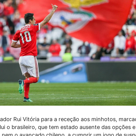
inador Rui Vitória para a receção aos minhotos, marca
lui o brasileiro, que tem estado ausente das opções 
a, nem o avançado chileno, a cumprir um jogo de sus