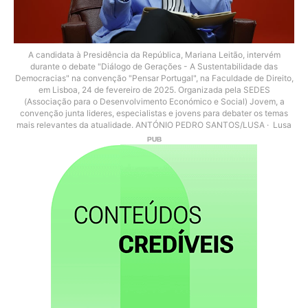
A candidata à Presidência da República, Mariana Leitão, intervém
durante o debate "Diálogo de Gerações - A Sustentabilidade das
Democracias" na convenção "Pensar Portugal", na Faculdade de Direito,
em Lisboa, 24 de fevereiro de 2025. Organizada pela SEDES
(Associação para o Desenvolvimento Económico e Social) Jovem, a
convenção junta lideres, especialistas e jovens para debater os temas
mais relevantes da atualidade. ANTÓNIO PEDRO SANTOS/LUSA
Lusa