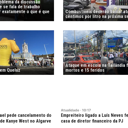
roblema da discussão
 se fala de trabalho
r exatamente o que é que
Combustíveis deverão baixar at
cêntimos por litro na próxima 
Ataque em escola na Tailândia f
 em Queluz
mortos e 15 feridos
Atualidade
·
10:17
rael pede cancelamento do
Empreiteiro ligado a Luís Neves f
 de Kanye West no Algarve
casa de diretor financeiro da PJ