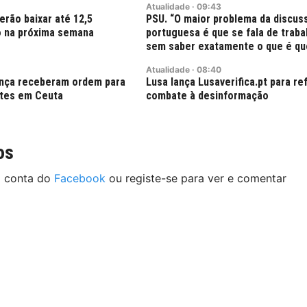
Atualidade
·
09:43
rão baixar até 12,5
PSU. “O maior problema da discus
ro na próxima semana
portuguesa é que se fala de traba
sem saber exatamente o que é qu
Atualidade
·
08:40
nça receberam ordem para
Lusa lança Lusaverifica.pt para re
ntes em Ceuta
combate à desinformação
os
a conta do
Facebook
ou registe-se para ver e comentar