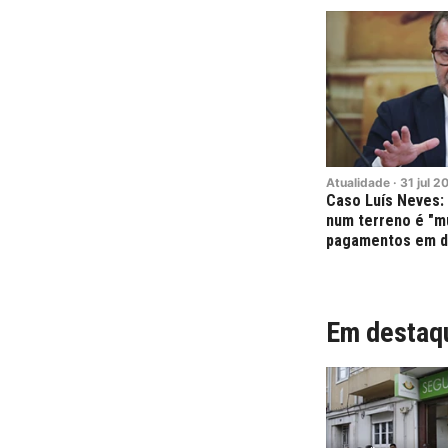
Atualidade
·
31
jul
2
Caso Luís Neves:
num terreno é "mui
pagamentos em di
Em destaq