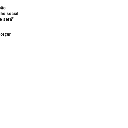
são
lho social
e será”
forçar