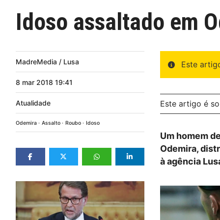
Idoso assaltado em O
MadreMedia / Lusa
Este arti
8
mar
2018
19:41
Atualidade
Este artigo é s
Odemira
Assalto
Roubo
Idoso
Um homem de 8
Odemira, distr
à agência Lus