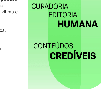
ue
 vítima e
ca,
r,