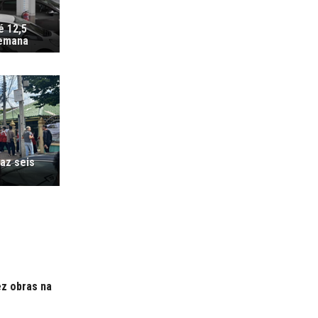
é 12,5
semana
az seis
ez obras na