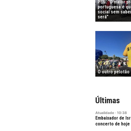
PSU. “O maior p
portuguesa é que
social sem sabe
será”
O outro pelotão
Últimas
Atualidade
·
10:38
Embaixador de Is
concerto de hoje