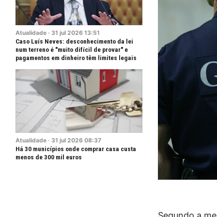
Atualidade
·
31
jul
2026
13:51
Caso Luís Neves: desconhecimento da lei
num terreno é "muito difícil de provar" e
pagamentos em dinheiro têm limites legais
Atualidade
·
31
jul
2026
08:37
Há 30 municípios onde comprar casa custa
menos de 300 mil euros
Segundo a mes