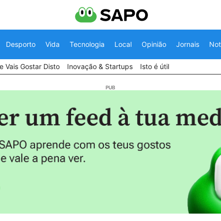
Desporto
Vida
Tecnologia
Local
Opinião
Jornais
Not
 Vais Gostar Disto
Inovação & Startups
Isto é útil