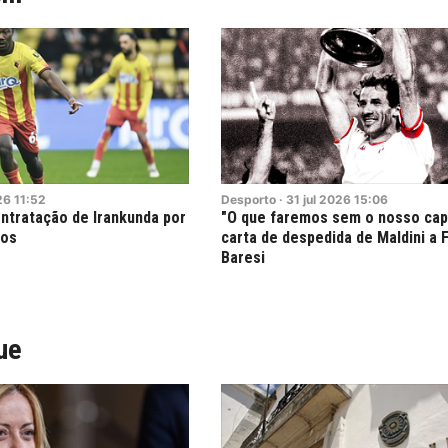
26
11:52
Desporto
·
31
jul
2026
15:06
ntratação de Irankunda por
"O que faremos sem o nosso cap
ros
carta de despedida de Maldini a 
Baresi
ue