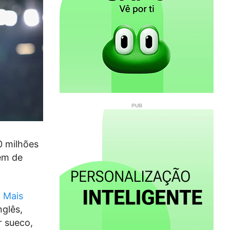
0 milhões
lém de
o
Mais
nglês,
r sueco,