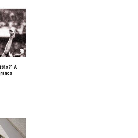
itão?" A
Franco