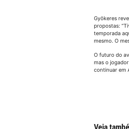
Gyökeres reve
propostas: “Ti
temporada aqu
mesmo. O mesm
O futuro do a
mas o jogador 
continuar em A
Veja tamb