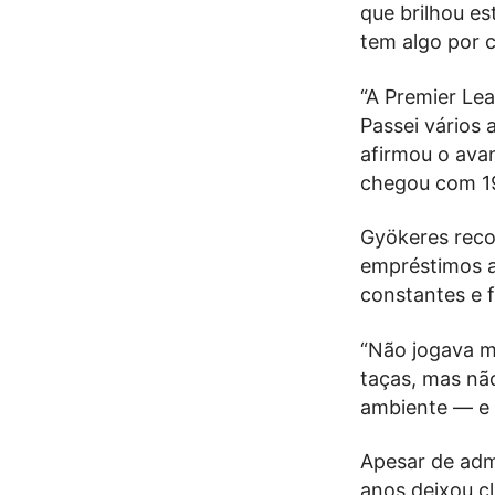
que brilhou es
tem algo por c
“A Premier Le
Passei vários 
afirmou o ava
chegou com 19
Gyökeres recor
empréstimos a
constantes e f
“Não jogava m
taças, mas não
ambiente — e 
Apesar de admi
anos deixou cl