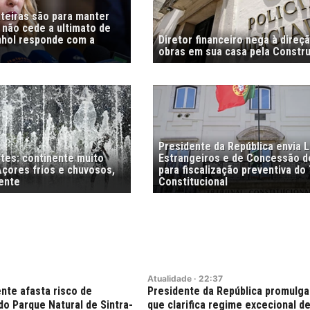
nteiras são para manter
i não cede a ultimato de
nhol responde com a
Diretor financeiro nega à direç
obras em sua casa pela Constr
Presidente da República envia L
stes: continente muito
Estrangeiros e de Concessão d
Açores frios e chuvosos,
para fiscalização preventiva do 
ente
Constitucional
Atualidade
·
22:37
nte afasta risco de
Presidente da República promulga
do Parque Natural de Sintra-
que clarifica regime excecional de