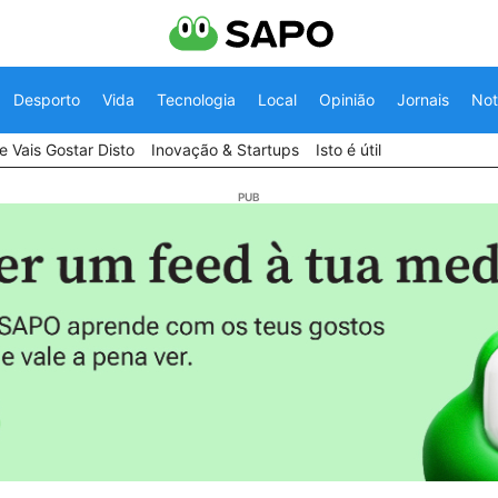
Desporto
Vida
Tecnologia
Local
Opinião
Jornais
Not
 Vais Gostar Disto
Inovação & Startups
Isto é útil