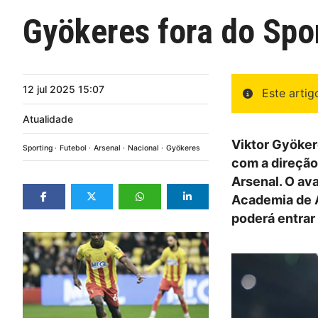
Gyökeres fora do Spor
12
jul
2025
15:07
Este arti
Atualidade
Viktor Gyöker
Sporting
Futebol
Arsenal
Nacional
Gyökeres
com a direção
Arsenal. O av
Academia de A
poderá entra