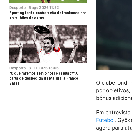
Desporto
·
6
ago
2026
11:52
Sporting fecha contratação de Irankunda por
18 milhões de euros
Desporto
·
31
jul
2026
15:06
"O que faremos sem o nosso capitão?" A
carta de despedida de Maldini a Franco
O clube londri
Baresi
por objetivos,
bónus adiciona
Em entrevista 
Futebol
, Gyök
agora para atu