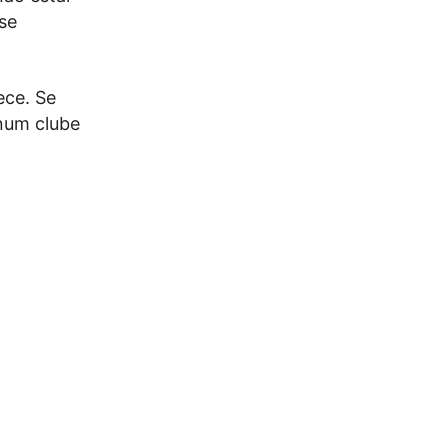
se
ece. Se
 num clube