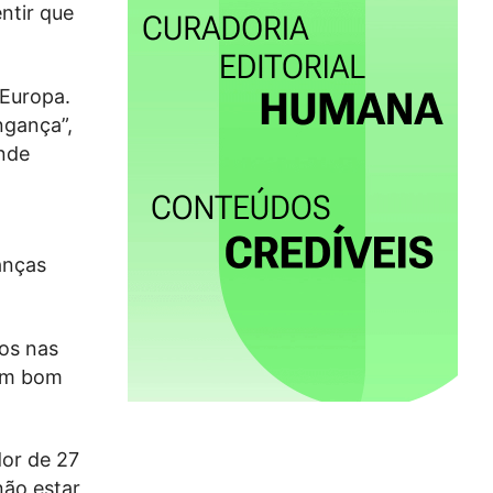
ntir que
 Europa.
ngança”,
onde
anças
os nas
num bom
dor de 27
não estar