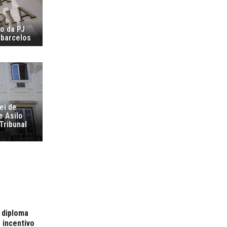
ão da PJ
ubarcelos
ei de
e Asilo
Tribunal
 diploma
 incentivo