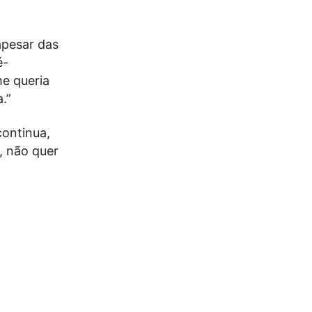
apesar das
é-
e queria
.”
continua,
l, não quer