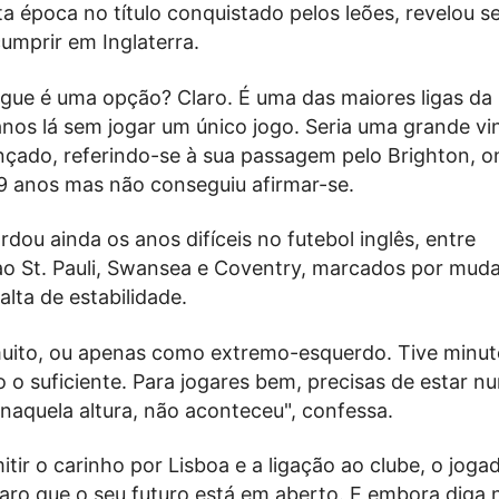
ta época no título conquistado pelos leões, revelou se
umprir em Inglaterra.
ague é uma opção? Claro. É uma das maiores ligas da
anos lá sem jogar um único jogo. Seria uma grande vi
nçado, referindo-se à sua passagem pelo Brighton, 
 anos mas não conseguiu afirmar-se.
dou ainda os anos difíceis no futebol inglês, entre
o St. Pauli, Swansea e Coventry, marcados por mud
alta de estabilidade.
uito, ou apenas como extremo-esquerdo. Tive minut
 o suficiente. Para jogares bem, precisas de estar 
naquela altura, não aconteceu", confessa.
tir o carinho por Lisboa e a ligação ao clube, o joga
aro que o seu futuro está em aberto. E embora diga 