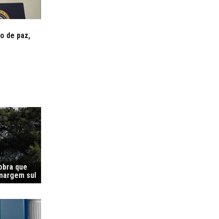
o de paz,
 obra que
margem sul