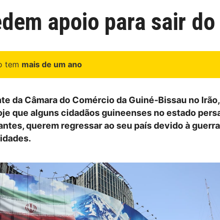
dem apoio para sair do 
go tem
mais de um ano
te da Câmara do Comércio da Guiné-Bissau no Irão, 
oje que alguns cidadãos guineenses no estado persa
antes, querem regressar ao seu país devido à guerr
ridades.