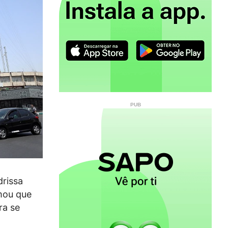
drissa
mou que
ra se