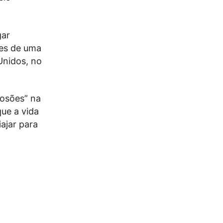
gar
ões de uma
Unidos, no
losões” na
ue a vida
ajar para