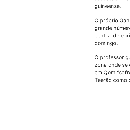
guineense.
O próprio Gan
grande número
central de en
domingo.
O professor gu
zona onde se 
em Qom “sofre
Teerão como c