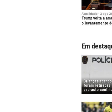
Atualidade
·
3
ago
2
Trump volta a am
o levantamento do
Em destaq
Crianças abando
foram retiradas
padrasto contin