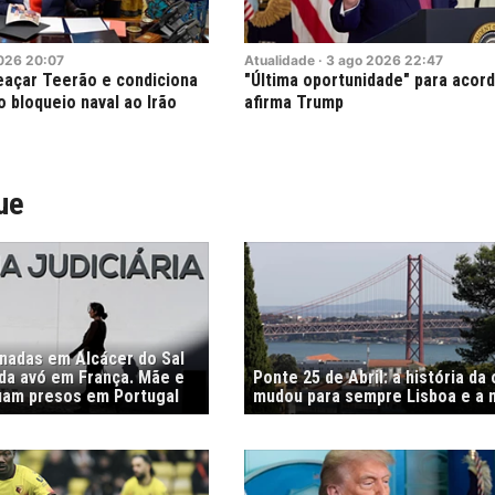
026
20:07
Atualidade
·
3
ago
2026
22:47
eaçar Teerão e condiciona
"Última oportunidade" para acord
 bloqueio naval ao Irão
afirma Trump
ue
nadas em Alcácer do Sal
 da avó em França. Mãe e
Ponte 25 de Abril: a história da
uam presos em Portugal
mudou para sempre Lisboa e a 