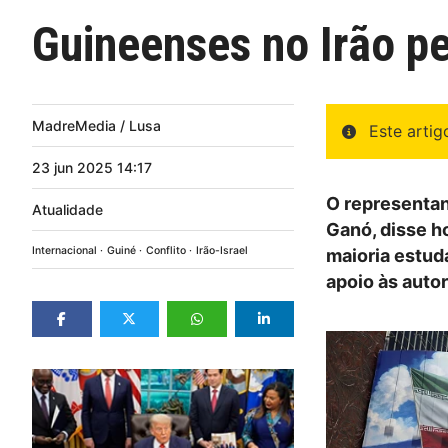
Guineenses no Irão pe
MadreMedia / Lusa
Este arti
23
jun
2025
14:17
O representan
Atualidade
Ganó, disse h
Internacional
Guiné
Conflito
Irão-Israel
maioria estud
apoio às auto