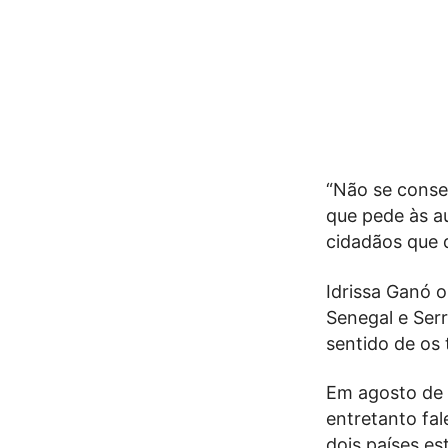
“Não se conse
que pede às a
cidadãos que q
Idrissa Ganó 
Senegal e Ser
sentido de os 
Em agosto de 
entretanto fal
dois países e