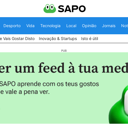
Desporto
Vida
Tecnologia
Local
Opinião
Jornais
Not
 Vais Gostar Disto
Inovação & Startups
Isto é útil