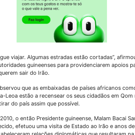
gue viajar. Algumas estradas estão cortadas”, afirm
utoridades guineenses para providenciarem apoios p
uerem sair do Irão.
observou que as embaixadas de países africanos como
ra-Leoa estão a recensear os seus cidadãos em Qom
tirar do país assim que possível.
2010, o então Presidente guineense, Malam Bacai Sa
ecido, efetuou uma visita de Estado ao Irão e anos de
stabeleceram relações diplomáticas que resultaram na