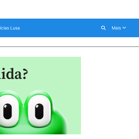
ícias Lusa
Mais