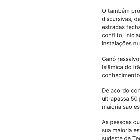
O também profe
discursivas, 
estradas fech
conflito, inic
instalações nu
Ganó ressalvou
Islâmica do Ir
conhecimento 
De acordo com
ultrapassa 50
maioria são e
As pessoas qu
sua maioria e
sudeste de Te