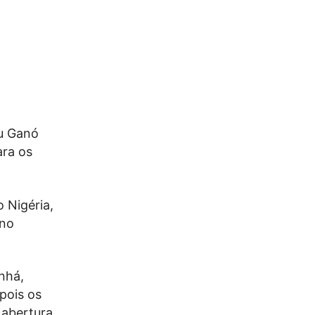
ou Ganó
ara os
 Nigéria,
 no
nhá,
pois os
 abertura