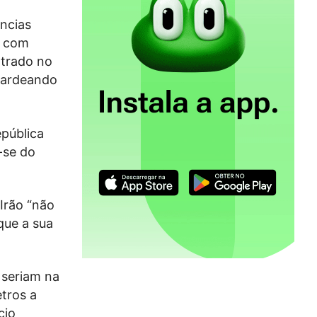
ências
, com
ntrado no
mbardeando
epública
-se do
Irão “não
que a sua
 seriam na
tros a
cio