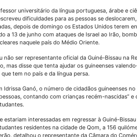
ssor universitário da língua portuguesa, árabe e ci
descreveu dificuldades para as pessoas se deslocarem
adas, depois de domingo os Estados Unidos terem e
iado a 13 de junho com ataques de Israel ao Irão, bo
cleares naquele país do Médio Oriente.
 não ser representante oficial da Guiné-Bissau na R
ão, mas disse que tenta ajudar os guineenses valendo
que tem no país e da língua persa.
 Idrissa Ganó, o número de cidadãos guineenses no 
 pessoas, contando com crianças recém-nascidas” e 
studantes.
e estariam interessadas em regressar à Guiné-Bissau
studantes residentes na cidade de Qom, a 156 quilóme
erão, detalhou o representante da Câmara do Comér