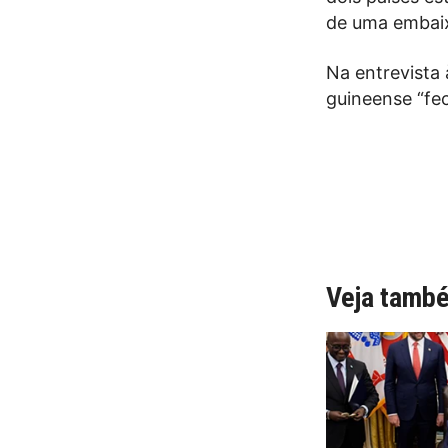
de uma embaix
Na entrevista
guineense “fe
Veja tamb