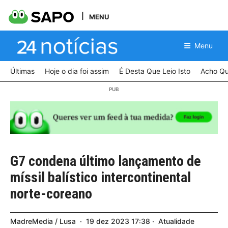
MENU
Menu
Últimas
Hoje o dia foi assim
É Desta Que Leio Isto
Acho Qu
G7 condena último lançamento de
míssil balístico intercontinental
norte-coreano
MadreMedia / Lusa
19
dez
2023
17:38
Atualidade