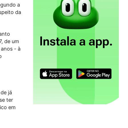
egundo a
speito da
anto
7, de um
 anos - à
o
 de já
se ter
lico em