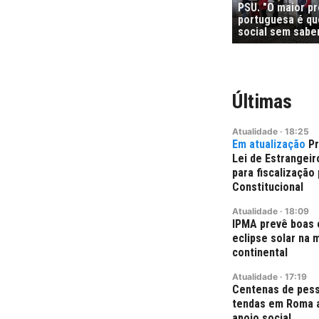
PSU. "O maior p
portuguesa é que
social sem sabe
Últimas
Atualidade
·
18:25
Pr
Lei de Estrangei
para fiscalização
Constitucional
Atualidade
·
18:09
IPMA prevê boas 
eclipse solar na 
continental
Atualidade
·
17:19
Centenas de pess
tendas em Roma a
apoio social