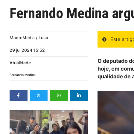
Fernando Medina argui
MadreMedia / Lusa
Este arti
29
jul
2024
15:52
O deputado do
Atualidade
hoje, em comu
Fernando Medina
qualidade de a