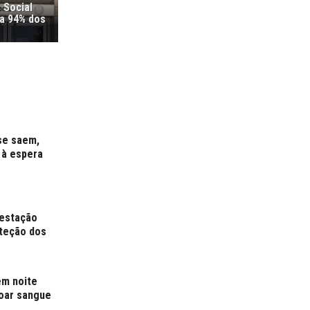
 Social
ra 94% dos
ase saem,
 à espera
restação
oteção dos
em noite
oar sangue