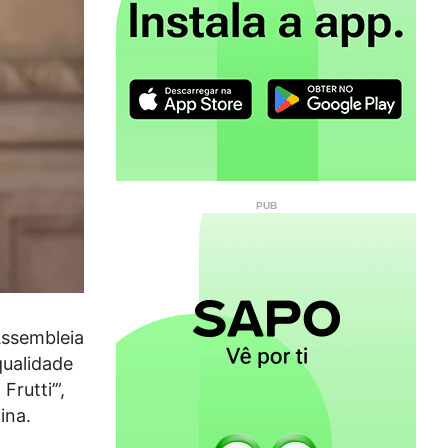
Assembleia
qualidade
rutti’”,
ina.