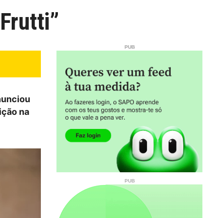
Frutti”
nunciou
ição na