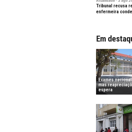
Atualidade
·
3
ago
2
Tribunal recusa r
enfermeira conde
Em destaq
Exames nacionais
mas reapreciaçõ
espera