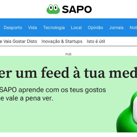
Desporto
Vida
Tecnologia
Local
Opinião
Jornais
Not
 Vais Gostar Disto
Inovação & Startups
Isto é útil