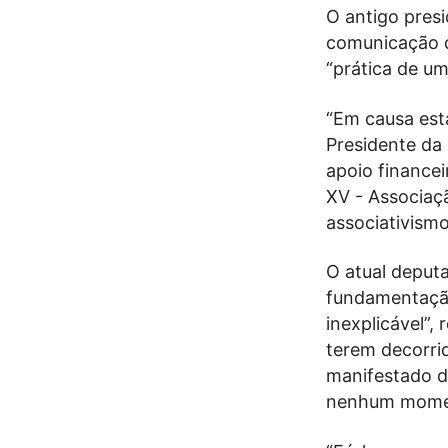
O antigo pres
comunicação do
“prática de um
“Em causa est
Presidente da
apoio financei
XV - Associaç
associativismo
O atual deputa
fundamentação
inexplicável”,
terem decorrid
manifestado di
nenhum moment