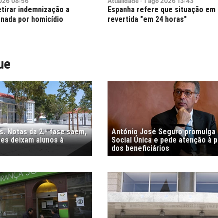
026
08:56
Atualidade
·
1
ago
2026
13:43
etirar indemnização a
Espanha refere que situação em 
nada por homicídio
revertida "em 24 horas"
ue
. Notas da 2.ª fase saem,
António José Seguro promulga
es deixam alunos à
Social Única e pede atenção à 
dos beneficiários