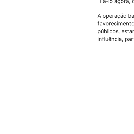
“Fá-lo agora, 
A operação bat
favorecimento
públicos, esta
influência, p