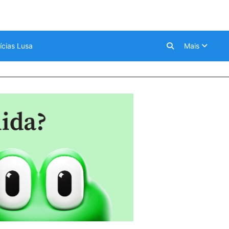
ícias Lusa
Mais