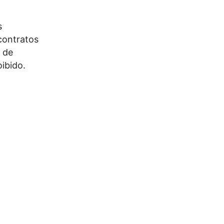
s
contratos
o de
ibido.