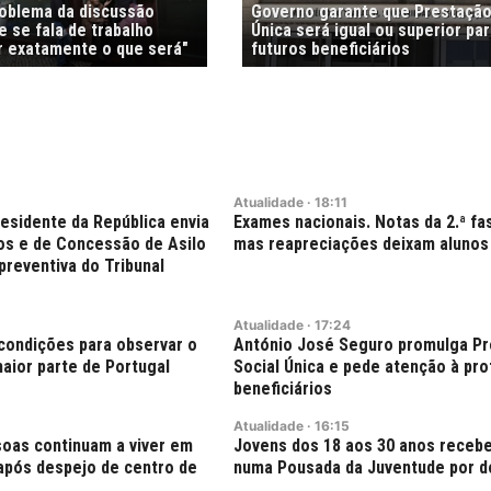
roblema da discussão
Governo garante que Prestação
 se fala de trabalho
Única será igual ou superior pa
r exatamente o que será"
futuros beneficiários
Atualidade
·
18:11
esidente da República envia
Exames nacionais. Notas da 2.ª f
ros e de Concessão de Asilo
mas reapreciações deixam alunos
 preventiva do Tribunal
Atualidade
·
17:24
condições para observar o
António José Seguro promulga P
maior parte de Portugal
Social Única e pede atenção à pr
beneficiários
Atualidade
·
16:15
oas continuam a viver em
Jovens dos 18 aos 30 anos receb
pós despejo de centro de
numa Pousada da Juventude por d