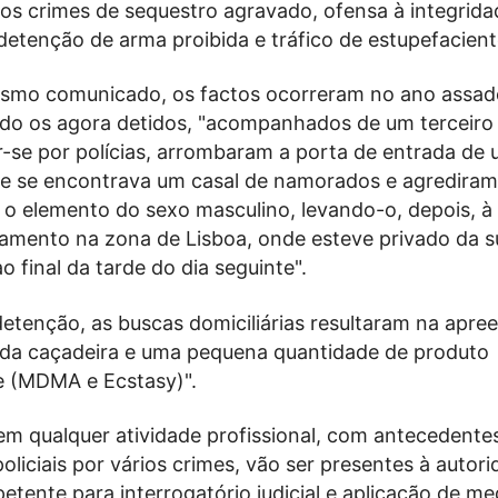
dos crimes de sequestro agravado, ofensa à integridad
detenção de arma proibida e tráfico de estupefacient
smo comunicado, os factos ocorreram no ano assad
do os agora detidos, "acompanhados de um terceir
r-se por polícias, arrombaram a porta de entrada de
e se encontrava um casal de namorados e agrediram
 o elemento do sexo masculino, levando-o, depois, à 
amento na zona de Lisboa, onde esteve privado da s
o final da tarde do dia seguinte".
detenção, as buscas domiciliárias resultaram na apre
da caçadeira e uma pequena quantidade de produto
e (MDMA e Ecstasy)".
em qualquer atividade profissional, com antecedentes
policiais por vários crimes, vão ser presentes à autor
petente para interrogatório judicial e aplicação de m