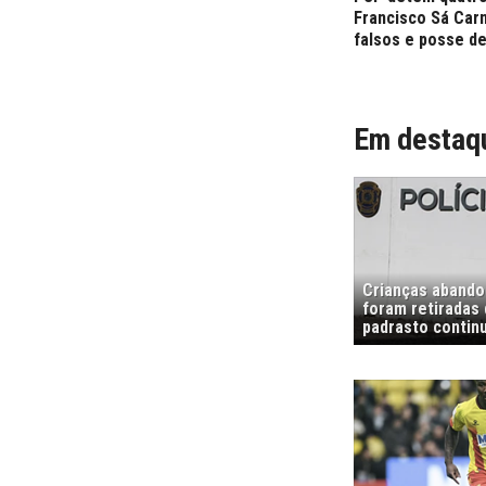
Francisco Sá Car
falsos e posse de
Em destaq
Crianças abando
foram retiradas
padrasto contin