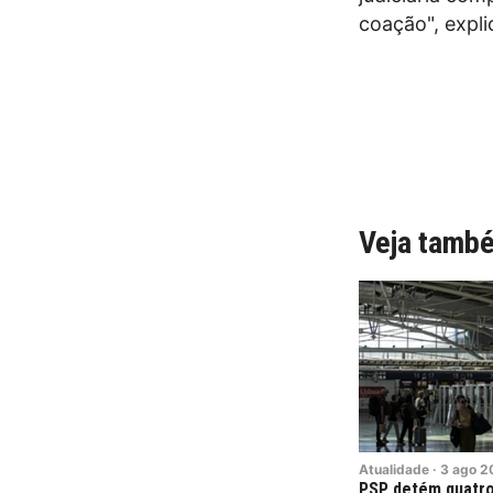
coação", explic
Veja tamb
Atualidade
·
3
ago
2
PSP detém quatr