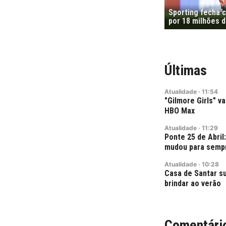
Sporting fecha 
por 18 milhões 
Últimas
Atualidade
·
11:54
"Gilmore Girls" va
HBO Max
Atualidade
·
11:29
Ponte 25 de Abril:
mudou para sempr
Atualidade
·
10:28
Casa de Santar su
brindar ao verão
Comentári