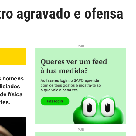
tro agravado e ofensa
is homens
diciados
de física
tes.