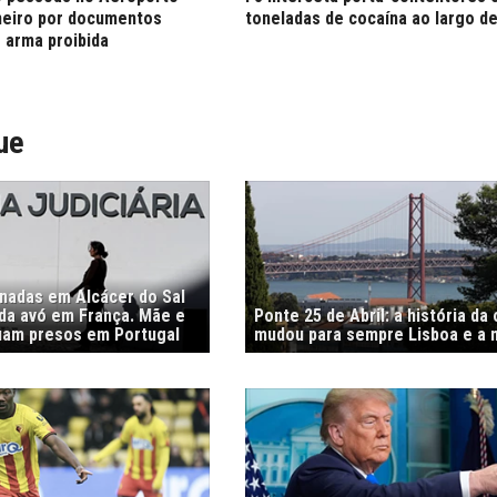
neiro por documentos
toneladas de cocaína ao largo d
 arma proibida
ue
nadas em Alcácer do Sal
 da avó em França. Mãe e
Ponte 25 de Abril: a história da
uam presos em Portugal
mudou para sempre Lisboa e a 