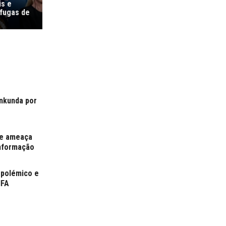
is e
 fugas de
ankunda por
 e ameaça
informação
 polémico e
IFA