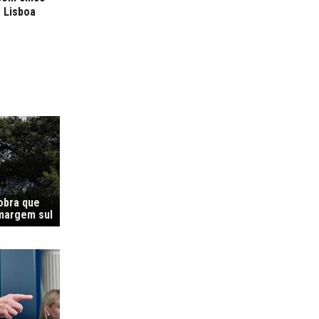
e Lisboa
 obra que
margem sul