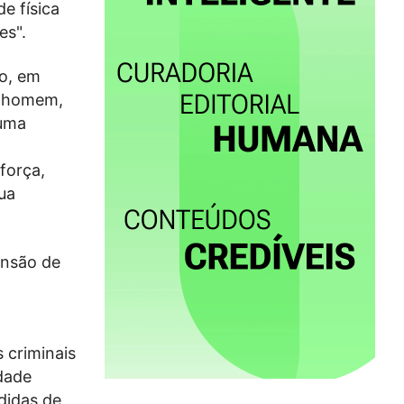
e física
es".
o, em
o homem,
 uma
força,
ua
ensão de
 criminais
idade
edidas de