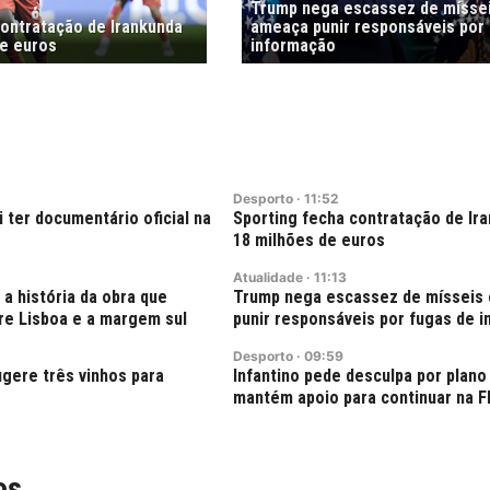
Trump nega escassez de mísse
contratação de Irankunda
ameaça punir responsáveis por
de euros
informação
Desporto
·
11:52
i ter documentário oficial na
Sporting fecha contratação de Ir
18 milhões de euros
Atualidade
·
11:13
 a história da obra que
Trump nega escassez de mísseis
e Lisboa e a margem sul
punir responsáveis por fugas de 
Desporto
·
09:59
gere três vinhos para
Infantino pede desculpa por plano
mantém apoio para continuar na F
os