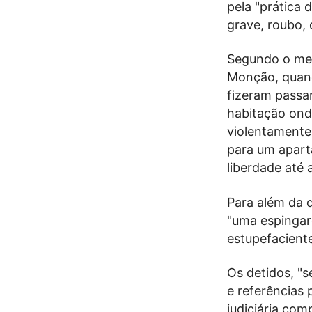
pela "prática 
grave, roubo, 
Segundo o me
Monção, quan
fizeram passa
habitação ond
violentamente
para um apart
liberdade até a
Para além da 
"uma espingar
estupefacient
Os detidos, "s
e referências 
judiciária com