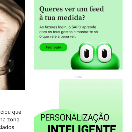
nciou que
 na zona
ciados