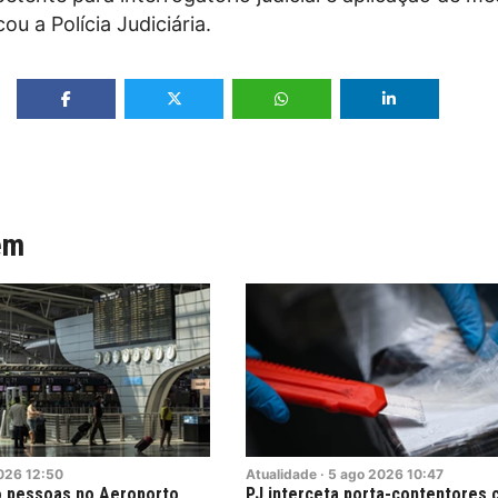
ou a Polícia Judiciária.
ém
026
12:50
Atualidade
·
5
ago
2026
10:47
o pessoas no Aeroporto
PJ interceta porta-contentores 