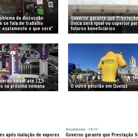
roblema da discussão
Governo garante que Prestação
 se fala de trabalho
Única será igual ou superior pa
r exatamente o que será"
futuros beneficiários
verão baixar até 12,5
tro na próxima semana
O outro pelotão em Queluz
Atualidade
·
14:17
es após inalação de vapores
Governo garante que Prestação So