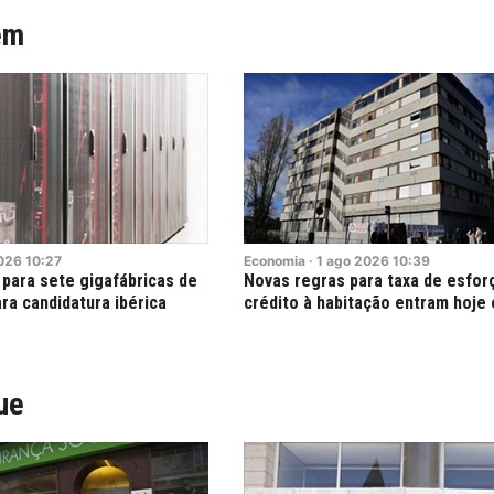
ém
026
10:27
Economia
·
1
ago
2026
10:39
para sete gigafábricas de
Novas regras para taxa de esfor
ara candidatura ibérica
crédito à habitação entram hoje
ue