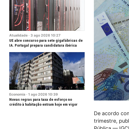
Atualidade
·
3
ago
2026
10:27
UE abre concurso para sete gigafábricas de
IA. Portugal prepara candidatura ibérica
Economia
·
1
ago
2026
10:39
Novas regras para taxa de esforço no
crédito à habitação entram hoje em vigor
De acordo com
trimestre, pub
Pública — IGCP