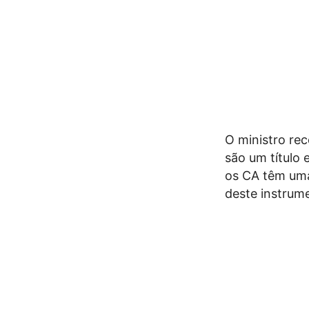
O ministro re
são um título
os CA têm uma
deste instrum