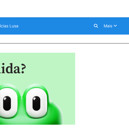
ícias Lusa
Mais