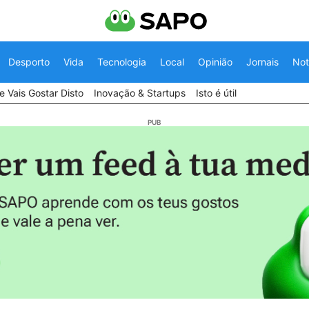
Desporto
Vida
Tecnologia
Local
Opinião
Jornais
Not
 Vais Gostar Disto
Inovação & Startups
Isto é útil