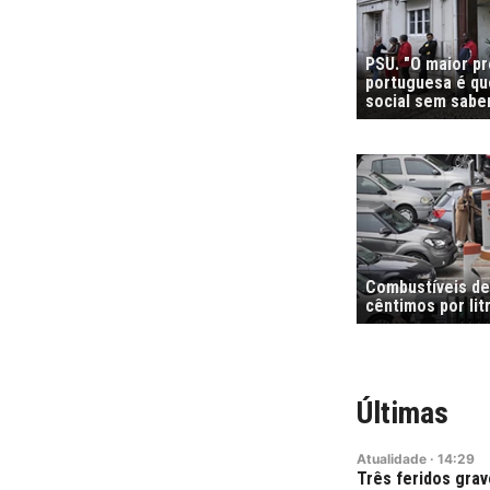
PSU. "O maior p
portuguesa é que
social sem sabe
Combustíveis de
cêntimos por li
Últimas
Atualidade
·
14:29
Três feridos grav