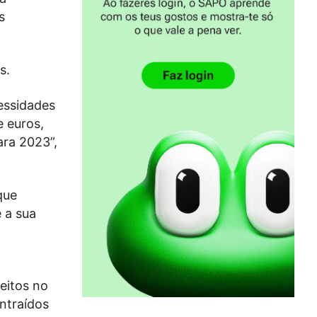
s
s.
essidades
e euros,
ara 2023”,
que
 a sua
eitos no
ntraídos