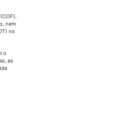
 (COF),
o, nem
OT) no
l o
as, as
ida