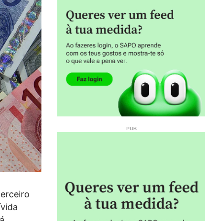
erceiro
ívida
já