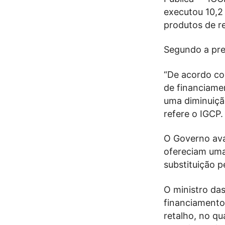
executou 10,2
produtos de re
Segundo a prev
“De acordo co
de financiamen
uma diminuição
refere o IGCP.
O Governo ava
ofereciam um
substituição 
O ministro das
financiamento
retalho, no q