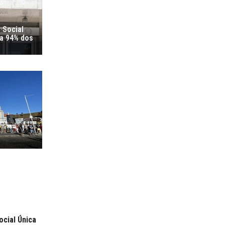
 Social
ra 94% dos
cial Única