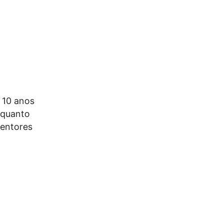
 10 anos
nquanto
tentores