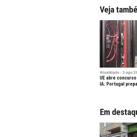
Veja tamb
Atualidade
·
3
ago
2
UE abre concurso 
IA. Portugal prep
Em destaq