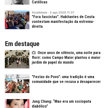
Católicas
Atualidade
·
3
ago
2026
11:37
"Fora fascistas". Habitantes de Ceuta
contestam manifestação da extrema-
direita
Em destaque
Onze anos de silêncio, uma noite para
florir: como Campo Maior plantou o maior
jardim de papel do mundo
"Festas do Povo": uma tradição é uma
comunidade que se recusa a desaparecer
Jung Chang: “Mao era um sociopata
diabólico”