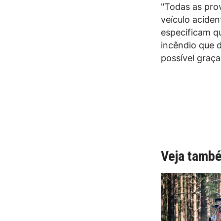
"Todas as pro
veículo aciden
especificam qu
incêndio que d
possível graç
Veja tamb