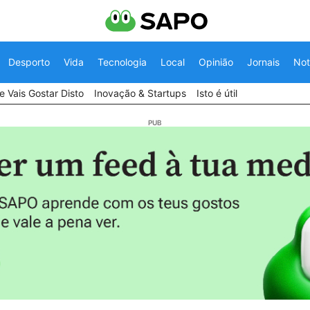
Desporto
Vida
Tecnologia
Local
Opinião
Jornais
Not
 Vais Gostar Disto
Inovação & Startups
Isto é útil