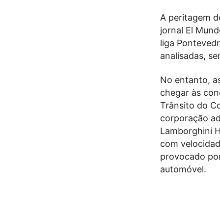
A peritagem d
jornal El Mun
liga Ponteved
analisadas, se
No entanto, a
chegar às con
Trânsito do C
corporação ad
Lamborghini H
com velocidade
provocado por
automóvel.