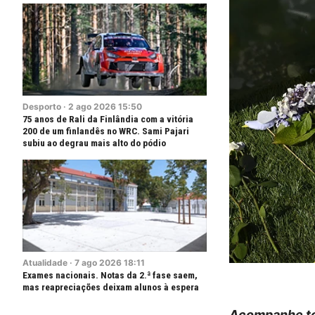
Desporto
·
2
ago
2026
15:50
75 anos de Rali da Finlândia com a vitória
200 de um finlandês no WRC. Sami Pajari
subiu ao degrau mais alto do pódio
Atualidade
·
7
ago
2026
18:11
Exames nacionais. Notas da 2.ª fase saem,
mas reapreciações deixam alunos à espera
Acompanhe to