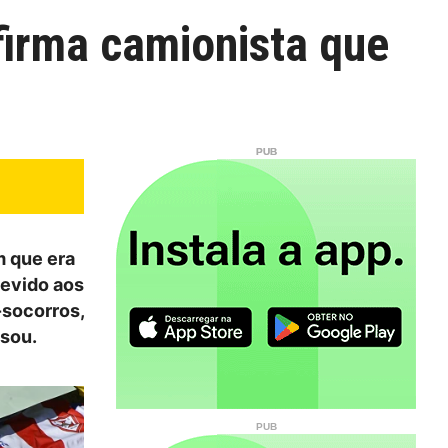
firma camionista que
m que era
evido aos
-socorros,
ssou.