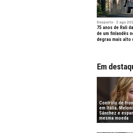
Desporto
·
2
ago
20
75 anos de Rali da
de um finlandês n
degrau mais alto 
Em destaq
Controlo de fro
em Itália. Melon
Sánchez e espa
mesma moeda