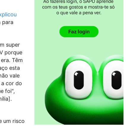
xplicou
 para
im super
TV porque
 era. Têm
aço esta
não vale
 a cor do
e foi",
lia].
e um risco