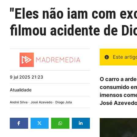
"Eles não iam com ex
filmou acidente de Di
Este arti
9
jul
2025
21:23
O carro a arde
consumido em 
Atualidade
imensos comen
José Azevedo, 
André Silva
José Azevedo
Diogo Jota