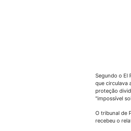
Segundo o El P
que circulava
proteção divid
"impossível s
O tribunal de 
recebeu o rela