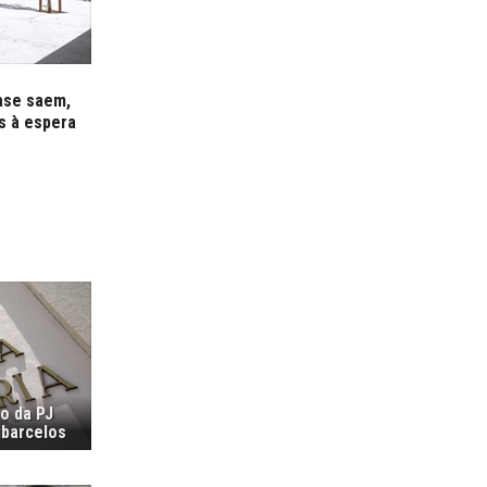
fase saem,
s à espera
ão da PJ
ubarcelos