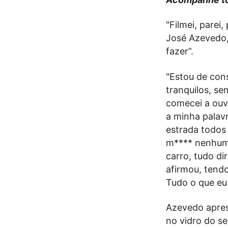
"Filmei, parei,
José Azevedo,
fazer”.
"Estou de cons
tranquilos, s
comecei a ouv
a minha palav
estrada todos 
m**** nenhuma
carro, tudo dir
afirmou, tend
Tudo o que eu 
Azevedo apres
no vidro do s