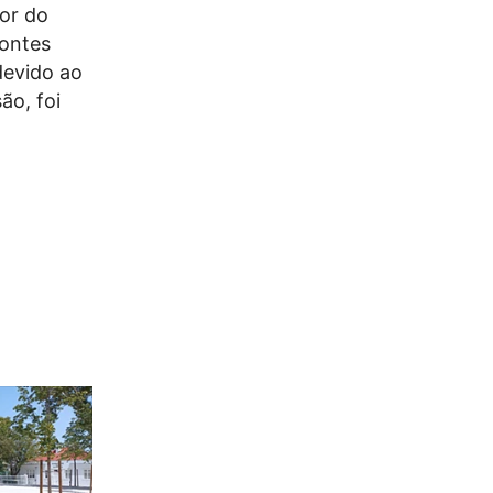
or do
fontes
devido ao
ão, foi