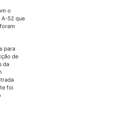
com o
a A-52 que
 foram
s para
cção de
s da
m
strada
te foi
o