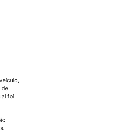
veículo,
 de
al foi
não
s.