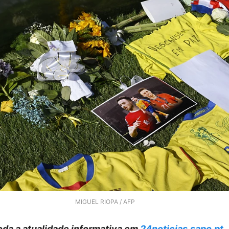
MIGUEL RIOPA / AFP
da a atualidade informativa em
24noticias.sapo.pt