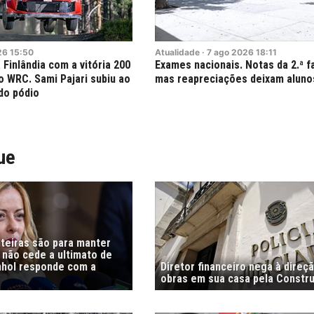
26
15:50
Atualidade
·
7
ago
2026
18:11
 Finlândia com a vitória 200
Exames nacionais. Notas da 2.ª 
o WRC. Sami Pajari subiu ao
mas reapreciações deixam aluno
do pódio
ue
nteiras são para manter
i não cede a ultimato de
nhol responde com a
Diretor financeiro nega à direç
obras em sua casa pela Constr