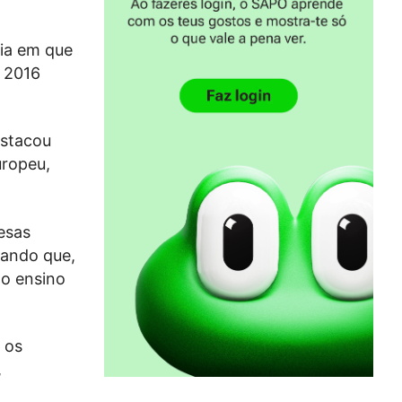
eia em que
e 2016
estacou
uropeu,
esas
hando que,
o ensino
 os
,