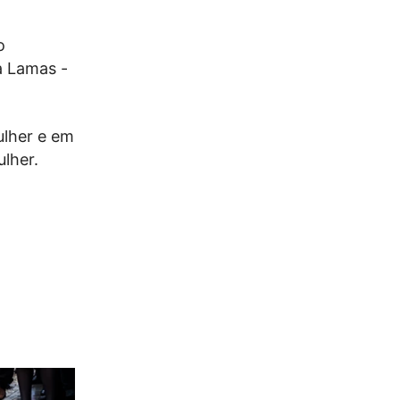
o
a Lamas -
ulher e em
lher.