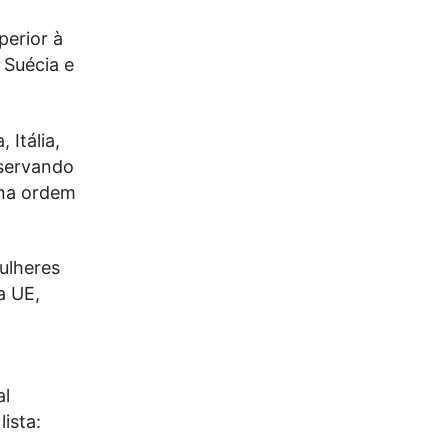
perior à
 Suécia e
 Itália,
bservando
 na ordem
ulheres
a UE,
al
ista: