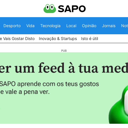
Desporto
Vida
Tecnologia
Local
Opinião
Jornais
Not
 Vais Gostar Disto
Inovação & Startups
Isto é útil