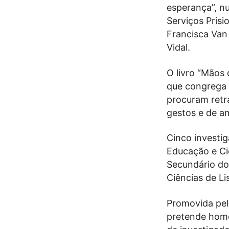
esperança”, n
Serviços Prisi
Francisca Van
Vidal.
O livro “Mãos 
que congrega 6
procuram retra
gestos e de a
Cinco investi
Educação e Ci
Secundário do
Ciências de Li
Promovida pela
pretende home