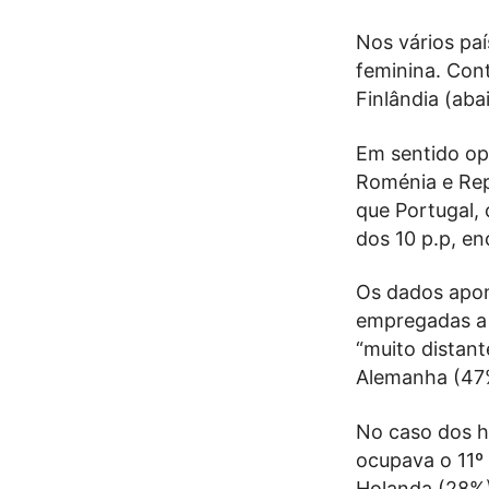
Nos vários pa
feminina. Con
Finlândia (aba
Em sentido opo
Roménia e Rep
que Portugal,
dos 10 p.p, en
Os dados apo
empregadas a t
“muito distan
Alemanha (47
No caso dos h
ocupava o 11º 
Holanda (28%)