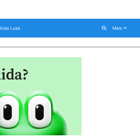
ícias Lusa
Mais