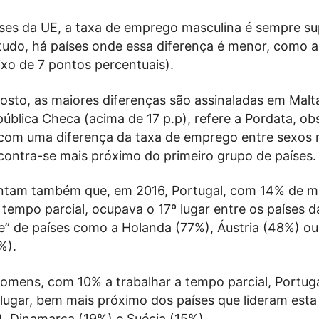
íses da UE, a taxa de emprego masculina é sempre su
tudo, há países onde essa diferença é menor, como a
ixo de 7 pontos percentuais).
sto, as maiores diferenças são assinaladas em Malta,
ública Checa (acima de 17 p.p), refere a Pordata, o
 com uma diferença da taxa de emprego entre sexos
contra-se mais próximo do primeiro grupo de países.
ntam também que, em 2016, Portugal, com 14% de m
empo parcial, ocupava o 17º lugar entre os países d
te” de países como a Holanda (77%), Áustria (48%) ou
%).
omens, com 10% a trabalhar a tempo parcial, Portug
lugar, bem mais próximo dos países que lideram esta l
, Dinamarca (19%) e Suécia (15%).