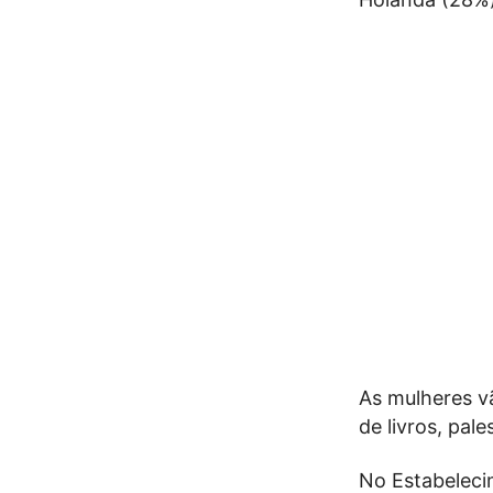
As mulheres v
de livros, pal
No Estabelecim