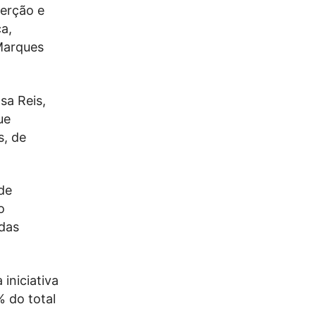
serção e
a,
Marques
sa Reis,
ue
s, de
de
o
das
iniciativa
 do total