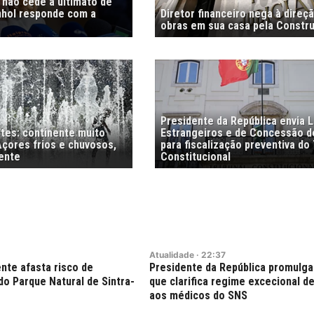
i não cede a ultimato de
nhol responde com a
Diretor financeiro nega à direç
obras em sua casa pela Constr
Presidente da República envia L
stes: continente muito
Estrangeiros e de Concessão d
Açores frios e chuvosos,
para fiscalização preventiva do 
ente
Constitucional
Atualidade
·
22:37
nte afasta risco de
Presidente da República promulga
do Parque Natural de Sintra-
que clarifica regime excecional de
aos médicos do SNS