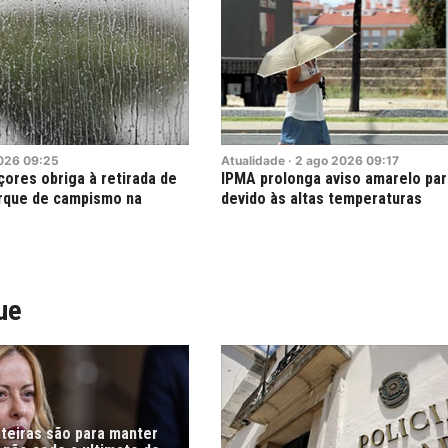
026
09:25
Atualidade
·
2
ago
2026
09:17
ores obriga à retirada de
IPMA prolonga aviso amarelo par
rque de campismo na
devido às altas temperaturas
ue
nteiras são para manter