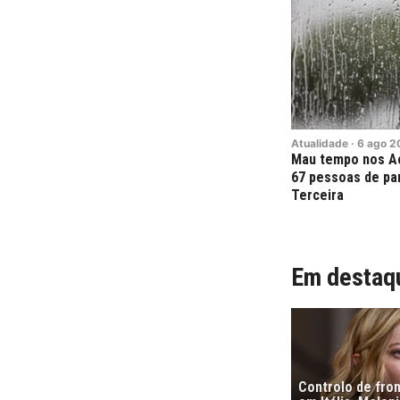
Atualidade
·
6
ago
2
Mau tempo nos Aç
67 pessoas de pa
Terceira
Em destaq
Controlo de fro