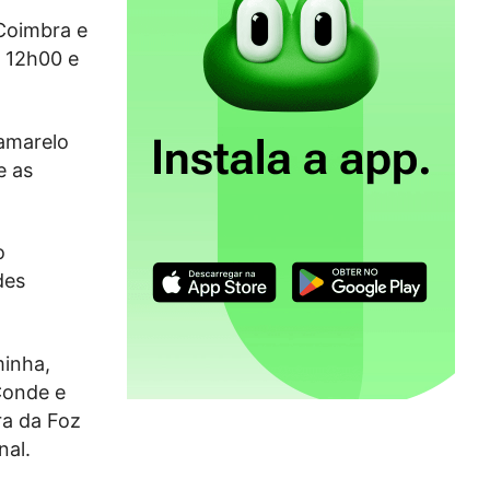
 Coimbra e
s 12h00 e
 amarelo
e as
o
des
minha,
Conde e
ra da Foz
nal.