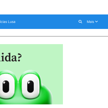
ícias Lusa
Mais