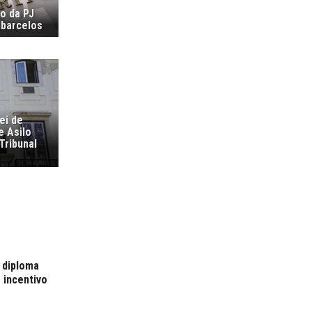
ão da PJ
ubarcelos
ei de
e Asilo
Tribunal
 diploma
 incentivo