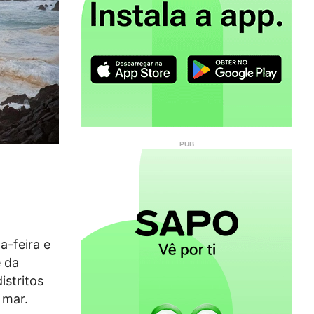
a-feira e
e da
istritos
 mar.