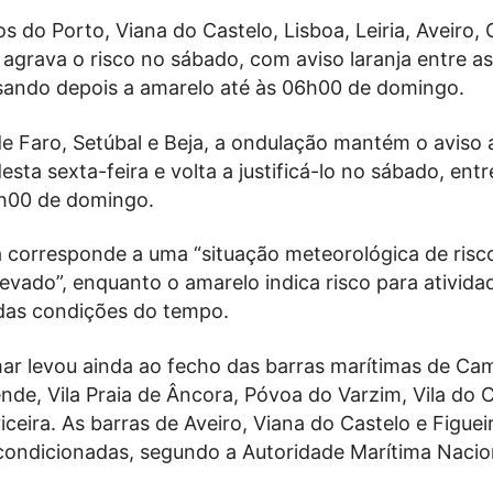
tos do Porto, Viana do Castelo, Lisboa, Leiria, Aveiro,
agrava o risco no sábado, com aviso laranja entre a
sando depois a amarelo até às 06h00 de domingo.
de Faro, Setúbal e Beja, a ondulação mantém o aviso
esta sexta-feira e volta a justificá-lo no sábado, entr
h00 de domingo.
a corresponde a uma “situação meteorológica de risc
evado”, enquanto o amarelo indica risco para ativida
das condições do tempo.
ar levou ainda ao fecho das barras marítimas de Ca
nde, Vila Praia de Âncora, Póvoa do Varzim, Vila do 
iceira. As barras de Aveiro, Viana do Castelo e Figuei
ndicionadas, segundo a Autoridade Marítima Nacio