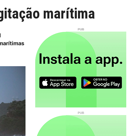
gitação marítima
l
 marítimas