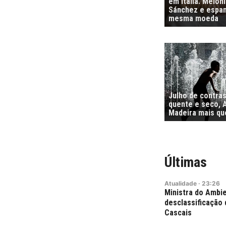
em Itália. Melon
Sánchez e espa
mesma moeda
Julho de contra
quente e seco, 
Madeira mais qu
Últimas
Atualidade
·
23:26
Ministra do Ambie
desclassificação 
Cascais