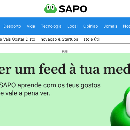
Desporto
Vida
Tecnologia
Local
Opinião
Jornais
Not
 Vais Gostar Disto
Inovação & Startups
Isto é útil