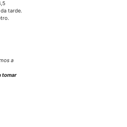
4,5
 da tarde.
tro.
amos a
 a tomar