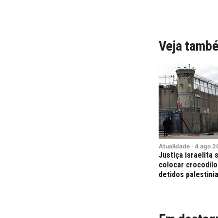
Veja tamb
Atualidade
·
4
ago
2
Justiça israelita
colocar crocodilo
detidos palestini