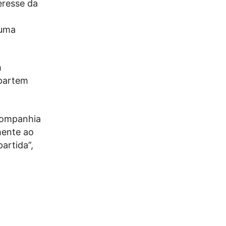
eresse da
 uma
m
 partem
companhia
mente ao
artida”,