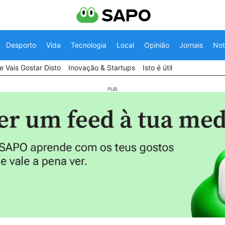
Desporto
Vida
Tecnologia
Local
Opinião
Jornais
Not
 Vais Gostar Disto
Inovação & Startups
Isto é útil