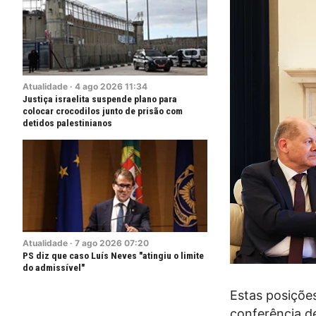
Atualidade
·
4
ago
2026
11:34
Justiça israelita suspende plano para
colocar crocodilos junto de prisão com
detidos palestinianos
Atualidade
·
7
ago
2026
07:20
PS diz que caso Luís Neves "atingiu o limite
do admissível"
Estas posiçõe
conferência d