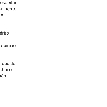
espeitar
onamento.
de
érito
 opinião
 decide
enhores
oão