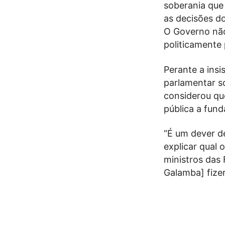
soberania que 
as decisões d
O Governo nã
politicamente
Perante a insi
parlamentar so
considerou qu
pública a fun
“É um dever d
explicar qual 
ministros das
Galamba] fize