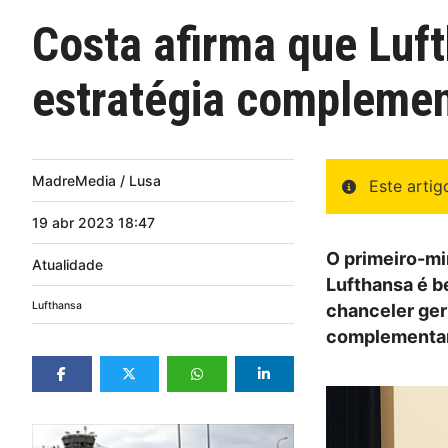
Costa afirma que Luft
estratégia complemen
MadreMedia / Lusa
Este arti
19
abr
2023
18:47
O primeiro-mi
Atualidade
Lufthansa é b
Lufthansa
chanceler ge
complementar