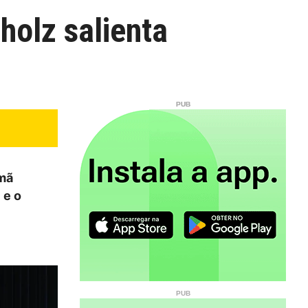
holz salienta
emã
 e o