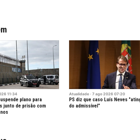
ém
026
11:34
Atualidade
·
7
ago
2026
07:20
 suspende plano para
PS diz que caso Luís Neves "ating
s junto de prisão com
do admissível"
anos