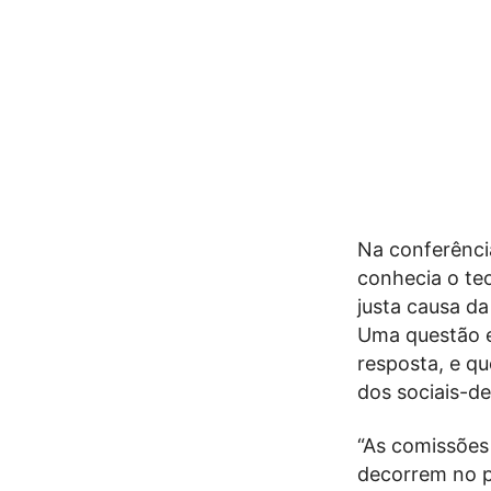
Na conferênci
conhecia o te
justa causa da
Uma questão e
resposta, e qu
dos sociais-d
“As comissões
decorrem no p