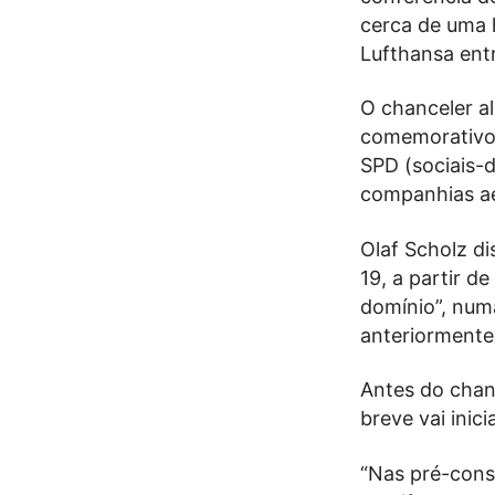
cerca de uma 
Lufthansa entr
O chanceler al
comemorativo 
SPD (sociais-
companhias aé
Olaf Scholz d
19, a partir d
domínio”, num
anteriormente
Antes do chan
breve vai inic
“Nas pré-cons