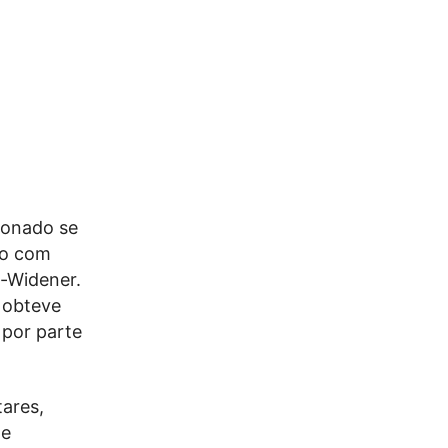
ionado se
ão com
s-Widener.
 obteve
 por parte
ares,
de