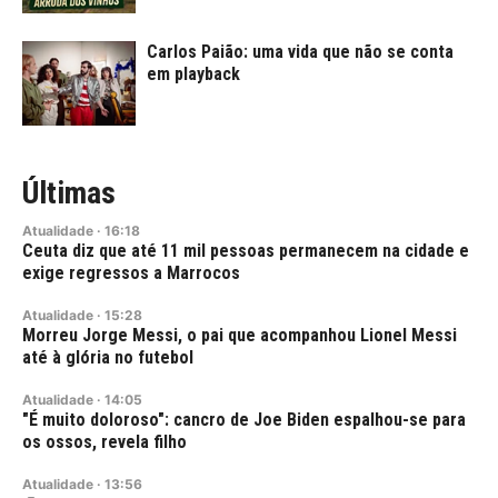
Carlos Paião: uma vida que não se conta
em playback
Últimas
Atualidade
·
16:18
Ceuta diz que até 11 mil pessoas permanecem na cidade e
exige regressos a Marrocos
Atualidade
·
15:28
Morreu Jorge Messi, o pai que acompanhou Lionel Messi
até à glória no futebol
Atualidade
·
14:05
"É muito doloroso": cancro de Joe Biden espalhou-se para
os ossos, revela filho
Atualidade
·
13:56