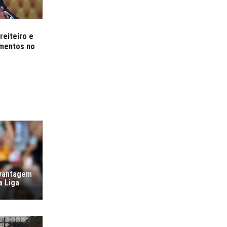
reiteiro e
imentos no
 vantagem
a Liga