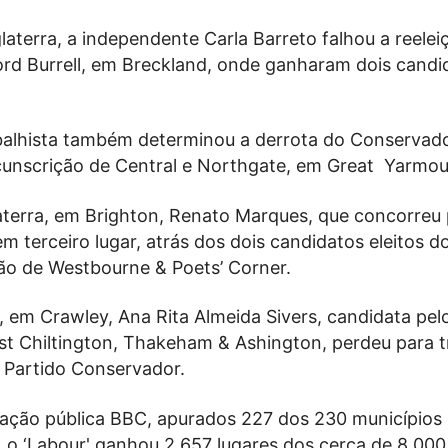
laterra, a independente Carla Barreto falhou a reelei
ord Burrell, em Breckland, onde ganharam dois candi
balhista também determinou a derrota do Conservado
rcunscrição de Central e Northgate, em Great Yarmou
laterra, em Brighton, Renato Marques, que concorreu 
em terceiro lugar, atrás dos dois candidatos eleitos d
ção de Westbourne & Poets’ Corner.
, em Crawley, Ana Rita Almeida Sivers, candidata pel
st Chiltington, Thakeham & Ashington, perdeu para t
 Partido Conservador.
ação pública BBC, apurados 227 dos 230 municípios
, o ‘Labour' ganhou 2.657 lugares dos cerca de 8.00