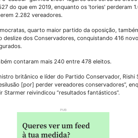
527 do que em 2019, enquanto os ’tories' perderam 1.
gerem 2.282 vereadores.
emocratas, quarto maior partido da oposição, també
o deslize dos Conservadores, conquistando 416 novo
gurados.
bém contaram mais 240 entre 478 eleitos.
istro britânico e líder do Partido Conservador, Rishi
esilusão [por] perder vereadores conservadores”, en
ir Starmer reivindicou “resultados fantásticos”.