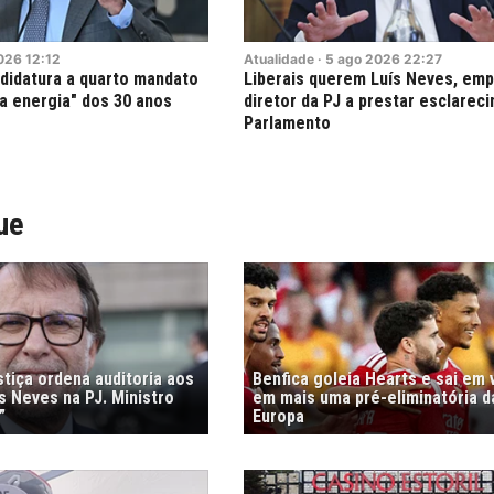
026
12:12
Atualidade
·
5
ago
2026
22:27
andidatura a quarto mandato
Liberais querem Luís Neves, emp
a energia" dos 30 anos
diretor da PJ a prestar esclarec
Parlamento
ue
stiça ordena auditoria aos
Benfica goleia Hearts e sai em
s Neves na PJ. Ministro
em mais uma pré-eliminatória d
”
Europa