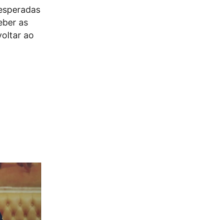
 esperadas
eber as
voltar ao