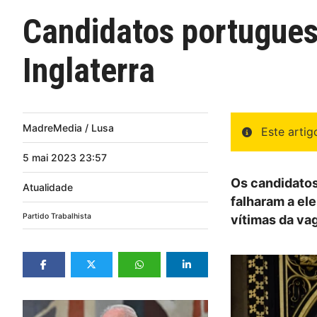
Candidatos portugues
Inglaterra
MadreMedia / Lusa
Este arti
5
mai
2023
23:57
Os candidatos
Atualidade
falharam a el
Partido Trabalhista
vítimas da va