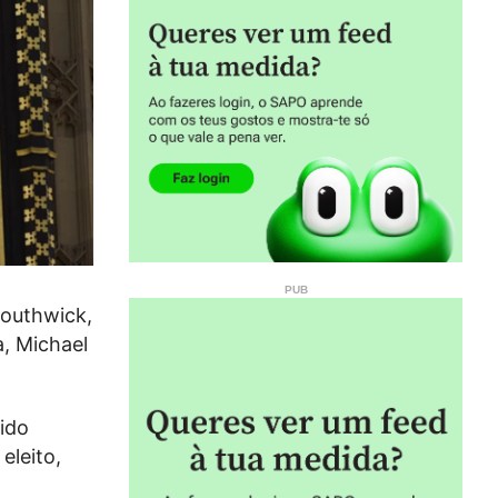
Southwick,
a, Michael
tido
eleito,