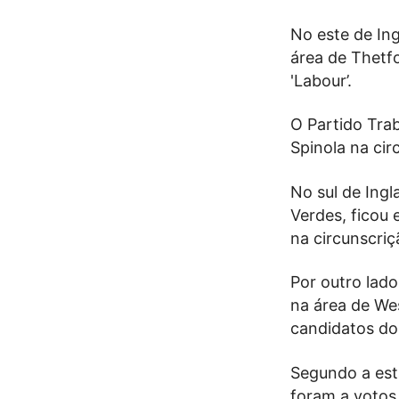
No este de Ing
área de Thetf
'Labour’.
O Partido Tra
Spinola na ci
No sul de Ing
Verdes, ficou 
na circunscri
Por outro lado
na área de We
candidatos do
Segundo a est
foram a votos