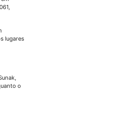
061,
m
s lugares
 Sunak,
quanto o