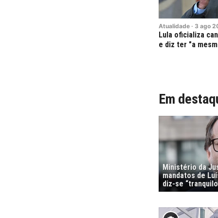
Atualidade
·
3
ago
2
Lula oficializa c
e diz ter "a mesm
Em destaq
Ministério da Ju
mandatos de Luí
diz-se “tranquilo