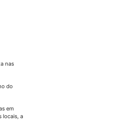
ta nas
ho do
ias em
 locais, a