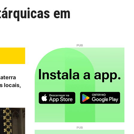
tárquicas em
aterra
 locais,