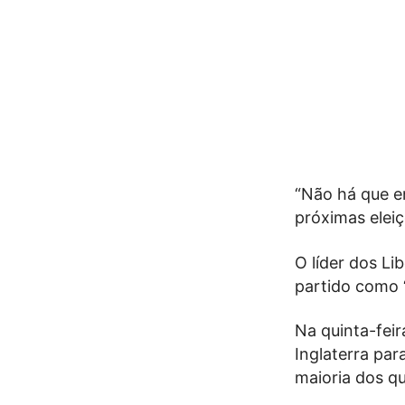
“Não há que e
próximas eleiç
O líder dos L
partido como “
Na quinta-feir
Inglaterra par
maioria dos q