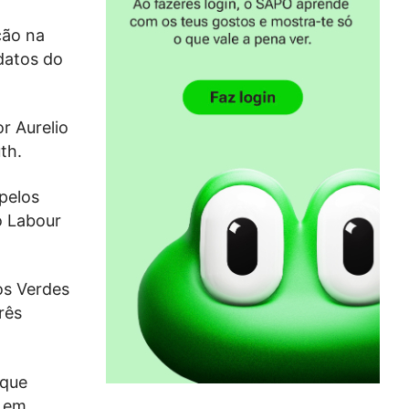
ção na
datos do
r Aurelio
th.
pelos
o Labour
os Verdes
rês
 que
0 em