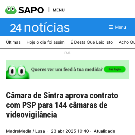
MENU
Menu
Últimas
Hoje o dia foi assim
É Desta Que Leio Isto
Acho Qu
Câmara de Sintra aprova contrato
com PSP para 144 câmaras de
videovigilância
MadreMedia / Lusa
23
abr
2025
10:40
Atualidade