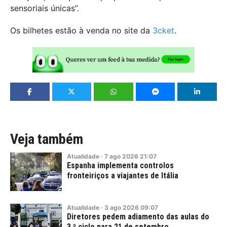
sensoriais únicas”.
Os bilhetes estão à venda no site da
3cket
.
Veja também
Atualidade
·
7
ago
2026
21:07
Espanha implementa controlos
fronteiriços a viajantes de Itália
Atualidade
·
3
ago
2026
09:07
Diretores pedem adiamento das aulas do
3.º ciclo para 21 de setembro