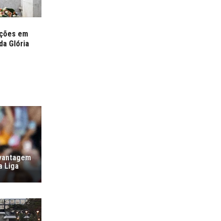
zações em
da Glória
 vantagem
a Liga