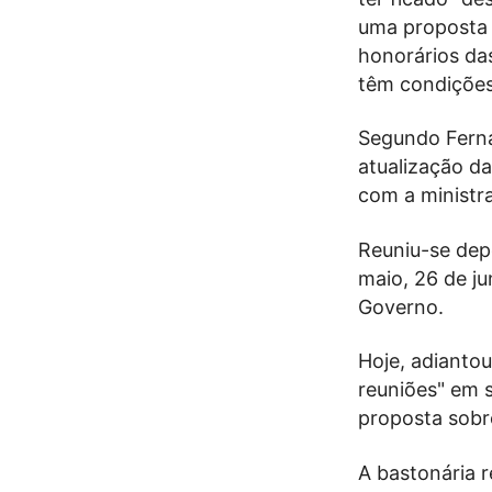
uma proposta d
honorários das
têm condições
Segundo Ferna
atualização da
com a ministra
Reuniu-se dep
maio, 26 de j
Governo.
Hoje, adiantou
reuniões" em 
proposta sobr
A bastonária r