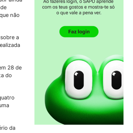
 de
 que não
 sobre a
ealizada
 em 28 de
ta do
quatro
 uma
ério da