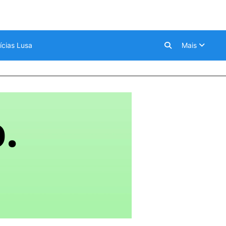
ícias Lusa
Mais