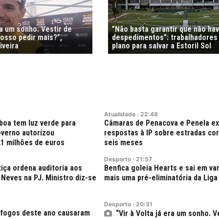
ra um sonho. Vestir de
"Não basta garantir que não ha
osso pedir mais?”,
despedimentos": trabalhadores
iveira
plano para salvar a Estoril Sol
Atualidade
·
22:48
boa tem luz verde para
Câmaras de Penacova e Penela e
verno autorizou
respostas à IP sobre estradas co
21 milhões de euros
seis meses
Desporto
·
21:57
tiça ordena auditoria aos
Benfica goleia Hearts e sai em v
Neves na PJ. Ministro diz-se
mais uma pré-eliminatória da Liga
Desporto
·
20:31
 fogos deste ano causaram
“Vir à Volta já era um sonho. V