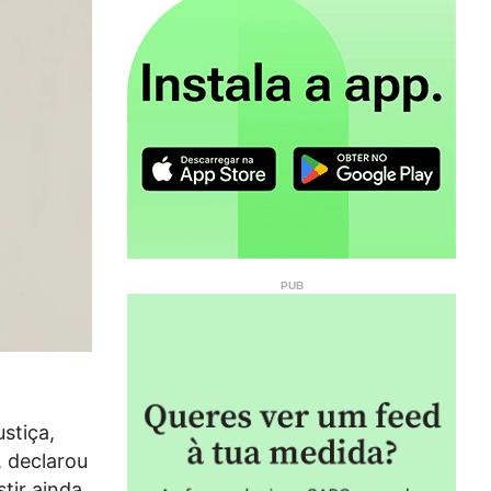
stiça,
, declarou
tir ainda