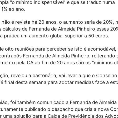
mpla "o mínimo indispensável" e que se traduz numa
e 1% ao ano.
 não é revista há 20 anos, o aumento seria de 20%, 
 cálculos de Fernanda de Almeida Pinheiro esses 20
a prática um aumento global superior a 50 euros.
e oito reuniões para perceber se isto é acomodável,
contrapôs Fernanda de Almeida Pinheiro, reiterando 
umento pela OA ao fim de 20 anos são os "mínimos ol
ão, revelou a bastonária, vai levar a que o Conselho
té final desta semana para adotar medidas face a est
nião, foi também comunicado a Fernanda de Almeida 
tunamente publicado o despacho que cria a nova Co
ar uma solução para a Caixa de Previdência dos Advo