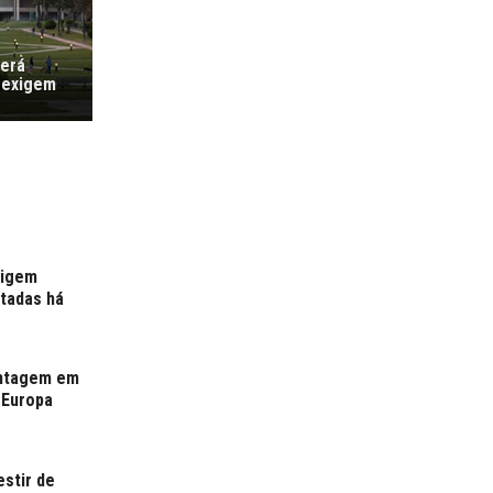
verá
 exigem
xigem
rtadas há
antagem em
 Europa
estir de