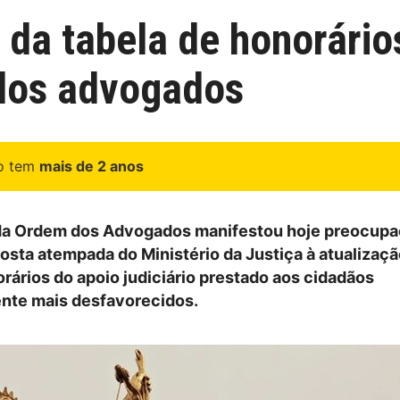
 da tabela de honorário
 dos advogados
go tem
mais de 2 anos
 da Ordem dos Advogados manifestou hoje preocup
posta atempada do Ministério da Justiça à atualizaçã
orários do apoio judiciário prestado aos cidadãos
te mais desfavorecidos.