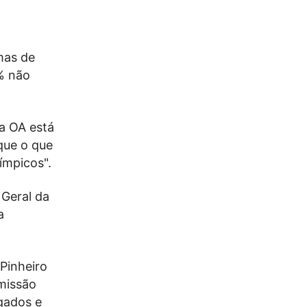
mas de
% não
 a OA está
que o que
ímpicos".
 Geral da
a
Pinheiro
missão
gados e