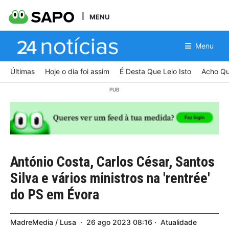
MENU
Menu
Últimas
Hoje o dia foi assim
É Desta Que Leio Isto
Acho Qu
António Costa, Carlos César, Santos
Silva e vários ministros na 'rentrée'
do PS em Évora
MadreMedia / Lusa
26
ago
2023
08:16
Atualidade