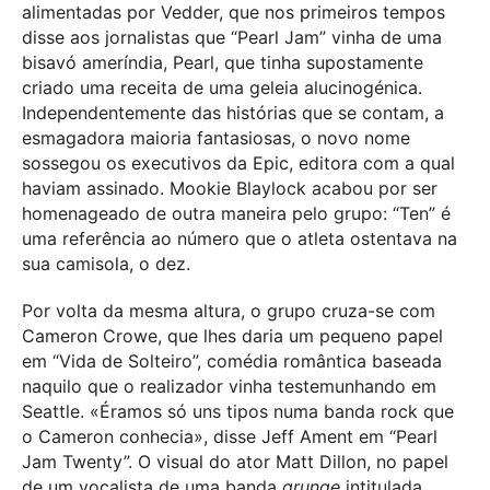
alimentadas por Vedder, que nos primeiros tempos
disse aos jornalistas que “Pearl Jam” vinha de uma
bisavó ameríndia, Pearl, que tinha supostamente
criado uma receita de uma geleia alucinogénica.
Independentemente das histórias que se contam, a
esmagadora maioria fantasiosas, o novo nome
sossegou os executivos da Epic, editora com a qual
haviam assinado. Mookie Blaylock acabou por ser
homenageado de outra maneira pelo grupo: “Ten” é
uma referência ao número que o atleta ostentava na
sua camisola, o dez.
Por volta da mesma altura, o grupo cruza-se com
Cameron Crowe, que lhes daria um pequeno papel
em “Vida de Solteiro”, comédia romântica baseada
naquilo que o realizador vinha testemunhando em
Seattle. «Éramos só uns tipos numa banda rock que
o Cameron conhecia», disse Jeff Ament em “Pearl
Jam Twenty”. O visual do ator Matt Dillon, no papel
de um vocalista de uma banda
grunge
intitulada