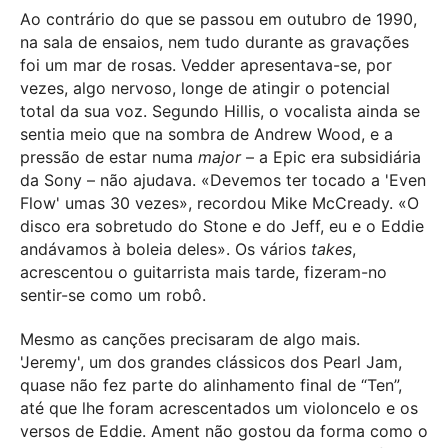
Ao contrário do que se passou em outubro de 1990,
na sala de ensaios, nem tudo durante as gravações
foi um mar de rosas. Vedder apresentava-se, por
vezes, algo nervoso, longe de atingir o potencial
total da sua voz. Segundo Hillis, o vocalista ainda se
sentia meio que na sombra de Andrew Wood, e a
pressão de estar numa
major
– a Epic era subsidiária
da Sony – não ajudava. «Devemos ter tocado a 'Even
Flow' umas 30 vezes», recordou Mike McCready. «O
disco era sobretudo do Stone e do Jeff, eu e o Eddie
andávamos à boleia deles». Os vários
takes
,
acrescentou o guitarrista mais tarde, fizeram-no
sentir-se como um robô.
Mesmo as canções precisaram de algo mais.
'Jeremy', um dos grandes clássicos dos Pearl Jam,
quase não fez parte do alinhamento final de “Ten”,
até que lhe foram acrescentados um violoncelo e os
versos de Eddie. Ament não gostou da forma como o