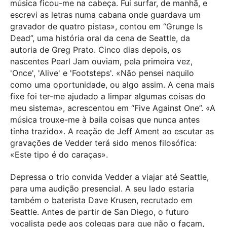
música ficou-me na cabeça. Fui surfar, de manhã, e
escrevi as letras numa cabana onde guardava um
gravador de quatro pistas», contou em “Grunge Is
Dead”, uma história oral da cena de Seattle, da
autoria de Greg Prato. Cinco dias depois, os
nascentes Pearl Jam ouviam, pela primeira vez,
'Once', 'Alive' e 'Footsteps'. «Não pensei naquilo
como uma oportunidade, ou algo assim. A cena mais
fixe foi ter-me ajudado a limpar algumas coisas do
meu sistema», acrescentou em “Five Against One”. «A
música trouxe-me à baila coisas que nunca antes
tinha trazido». A reação de Jeff Ament ao escutar as
gravações de Vedder terá sido menos filosófica:
«Este tipo é do caraças».
Depressa o trio convida Vedder a viajar até Seattle,
para uma audição presencial. A seu lado estaria
também o baterista Dave Krusen, recrutado em
Seattle. Antes de partir de San Diego, o futuro
vocalista pede aos colegas para que não o façam,