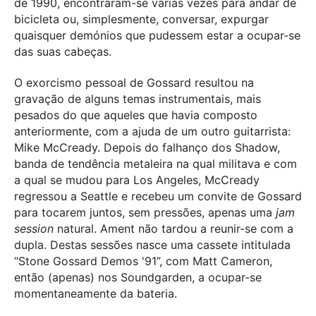
de 1990, encontraram-se várias vezes para andar de
bicicleta ou, simplesmente, conversar, expurgar
quaisquer demónios que pudessem estar a ocupar-se
das suas cabeças.
O exorcismo pessoal de Gossard resultou na
gravação de alguns temas instrumentais, mais
pesados do que aqueles que havia composto
anteriormente, com a ajuda de um outro guitarrista:
Mike McCready. Depois do falhanço dos Shadow,
banda de tendência metaleira na qual militava e com
a qual se mudou para Los Angeles, McCready
regressou a Seattle e recebeu um convite de Gossard
para tocarem juntos, sem pressões, apenas uma
jam
session
natural. Ament não tardou a reunir-se com a
dupla. Destas sessões nasce uma cassete intitulada
“Stone Gossard Demos '91”, com Matt Cameron,
então (apenas) nos Soundgarden, a ocupar-se
momentaneamente da bateria.