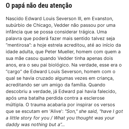
O papá não deu atenção
Nascido Edward Louis Severson III, em Evanston,
subúrbio de Chicago, Vedder não passou por uma
infância que se possa considerar trágica. Uma
palavra que poderá fazer mais sentido talvez seja
“mentirosa”: a hoje estrela acreditou, até ao início da
idade adulta, que Peter Mueller, homem com quem a
sua mãe casou quando Vedder tinha apenas dois
anos, era o seu pai biológico. Na verdade, esse era o
“cargo” de Edward Louis Severson, homem com o
qual se havia cruzado algumas vezes em criança,
acreditando ser um amigo da família. Quando
descobriu a verdade, já Edward pai havia falecido,
após uma batalha perdida contra a esclerose
múltipla. O trauma acabaria por inspirar os versos
que se escutam em 'Alive':
"Son," she said, "have I got
a little story for you / What you thought was your
daddy was nothing but a”...