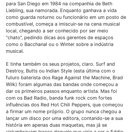
para San Diego em 1984 na companhia de Beth
Liebling, sua namorada. Enquanto ganhava a vida
como guarda noturno ou funcionário em um posto de
combustível, começa a imiscuir-se na cena musical
local, chegando a ser conhecido por ser meio
“chato”, pedindo dicas aos gerentes de espaços
como o Bacchanal ou o Winter sobre a indústria
musical.
E tinha também os seus projetos, claro. Surf and
Destroy, Butts ou Indian Style (esta última com o
futuro baterista dos Rage Against the Machine, Brad
Wilk) foram algumas das bandas onde começou a
dar os primeiros passos enquanto artista. Mas foi
com os Bad Radio, banda funk rock com fortes
influências dos Red Hot Chili Peppers, que começou
a firmar um nome próprio. O grupo nunca chegou a
lançar um disco por uma editora, contando-se a sua
história em apenas duas maquetas, mas já se
vislumbravam traços daquele que viria a ser
o
Eddie