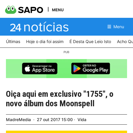
MENU
Menu
Últimas
Hoje o dia foi assim
É Desta Que Leio Isto
Acho Qu
Oiça aqui em exclusivo "1755", o
novo álbum dos Moonspell
MadreMedia
27
out
2017
15:00
Vida