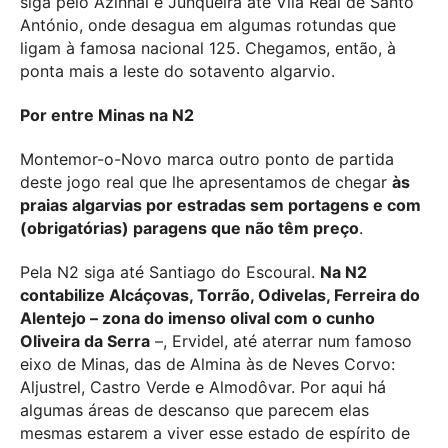
siga pelo Azinhal e Junqueira até Vila Real de Santo
António, onde desagua em algumas rotundas que
ligam à famosa nacional 125. Chegamos, então, à
ponta mais a leste do sotavento algarvio.
Por entre Minas na N2
Montemor-o-Novo marca outro ponto de partida
deste jogo real que lhe apresentamos de chegar
às
praias algarvias por estradas sem portagens e com
(obrigatórias) paragens que não têm preço
.
Pela N2 siga até Santiago do Escoural.
Na N2
contabilize Alcáçovas, Torrão, Odivelas, Ferreira do
Alentejo – zona do imenso olival com o cunho
Oliveira da Serra
–, Ervidel, até aterrar num famoso
eixo de Minas, das de Almina às de Neves Corvo:
Aljustrel, Castro Verde e Almodôvar. Por aqui há
algumas áreas de descanso que parecem elas
mesmas estarem a viver esse estado de espírito de