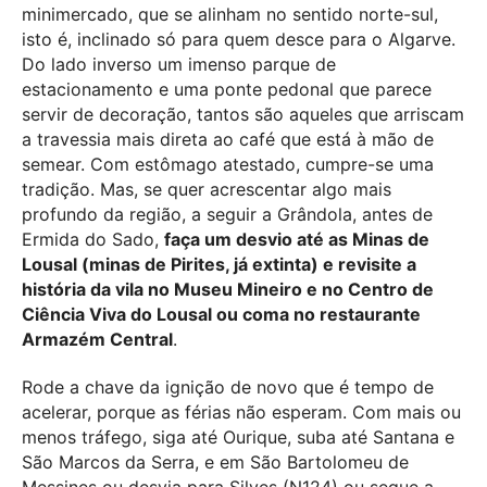
minimercado, que se alinham no sentido norte-sul,
isto é, inclinado só para quem desce para o Algarve.
Do lado inverso um imenso parque de
estacionamento e uma ponte pedonal que parece
servir de decoração, tantos são aqueles que arriscam
a travessia mais direta ao café que está à mão de
semear. Com estômago atestado, cumpre-se uma
tradição. Mas, se quer acrescentar algo mais
profundo da região, a seguir a Grândola, antes de
Ermida do Sado,
faça um desvio até as Minas de
Lousal (minas de Pirites, já extinta) e revisite a
história da vila no Museu Mineiro e no Centro de
Ciência Viva do Lousal ou coma no restaurante
Armazém Central
.
Rode a chave da ignição de novo que é tempo de
acelerar, porque as férias não esperam. Com mais ou
menos tráfego, siga até Ourique, suba até Santana e
São Marcos da Serra, e em São Bartolomeu de
Messines ou desvia para Silves (N124) ou segue a