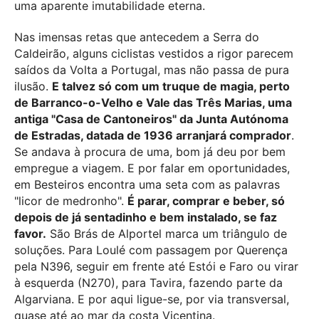
uma aparente imutabilidade eterna.
Nas imensas retas que antecedem a Serra do
Caldeirão, alguns ciclistas vestidos a rigor parecem
saídos da Volta a Portugal, mas não passa de pura
ilusão.
E talvez só com um truque de magia, perto
de Barranco-o-Velho e Vale das Três Marias, uma
antiga "Casa de Cantoneiros" da Junta Autónoma
de Estradas, datada de 1936 arranjará comprador
.
Se andava à procura de uma, bom já deu por bem
empregue a viagem. E por falar em oportunidades,
em Besteiros encontra uma seta com as palavras
"licor de medronho".
É parar, comprar e beber, só
depois de já sentadinho e bem instalado, se faz
favor.
São Brás de Alportel marca um triângulo de
soluções. Para Loulé com passagem por Querença
pela N396, seguir em frente até Estói e Faro ou virar
à esquerda (N270), para Tavira, fazendo parte da
Algarviana. E por aqui ligue-se, por via transversal,
quase até ao mar da costa Vicentina.