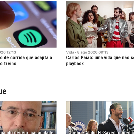
026
12:13
Vida
·
8
ago
2026
09:13
o de corrida que adapta a
Carlos Paião: uma vida que não 
o treino
playback
ue
"Quando desejo, capacidade
Quem é Abdul El-Sayed, o médi