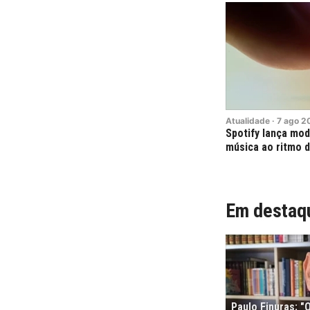
Atualidade
·
7
ago
2
Spotify lança mod
música ao ritmo d
Em destaq
Paulo Finuras: 