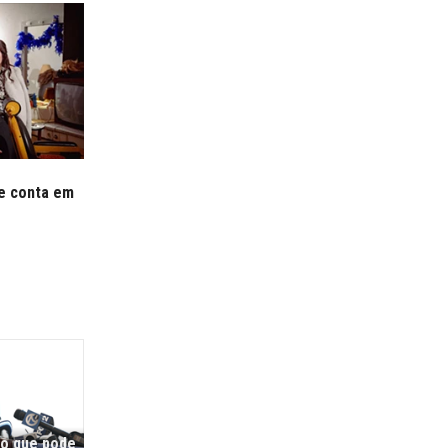
se conta em
co que pode