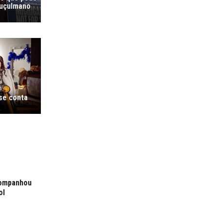
muçulmano
 se conta
companhou
ol