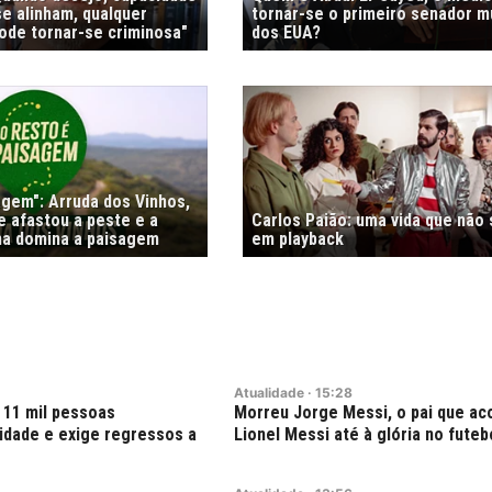
e alinham, qualquer
tornar-se o primeiro senador 
de tornar-se criminosa"
dos EUA?
agem": Arruda dos Vinhos,
e afastou a peste e a
Carlos Paião: uma vida que não
nha domina a paisagem
em playback
Atualidade
·
15:28
 11 mil pessoas
Morreu Jorge Messi, o pai que a
dade e exige regressos a
Lionel Messi até à glória no futeb