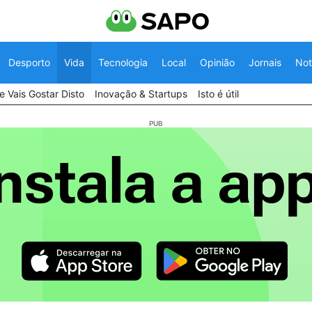
Desporto
Vida
Tecnologia
Local
Opinião
Jornais
Not
 Vais Gostar Disto
Inovação & Startups
Isto é útil