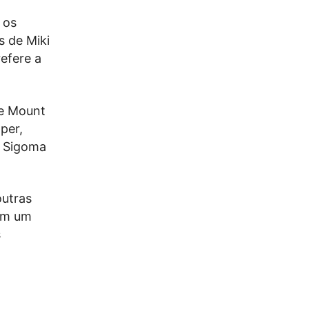
 os
s de Miki
efere a
de Mount
per,
y Sigoma
outras
ém um
s