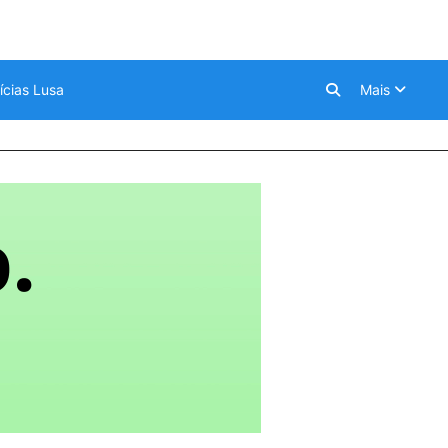
ícias Lusa
Mais