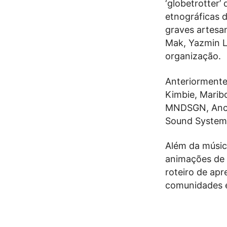
‘globetrotter’
etnográficas d
graves artesa
Mak, Yazmin L
organização.
Anteriormente 
Kimbie, Maribo
MNDSGN, Ancho
Sound System
Além da músic
animações de 
roteiro de apr
comunidades e