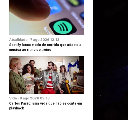
Atualidade
·
7
ago
2026
12:13
Spotify lança modo de corrida que adapta a
música ao ritmo do treino
Vida
·
8
ago
2026
09:13
Carlos Paião: uma vida que não se conta em
playback