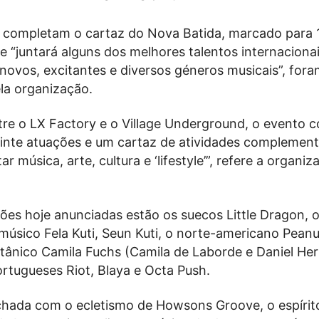
completam o cartaz do Nova Batida, marcado para 1
 “juntará alguns dos melhores talentos internaciona
novos, excitantes e diversos géneros musicais”, fora
la organização.
ntre o LX Factory e o Village Underground, o evento 
inte atuações e um cartaz de atividades complement
r música, arte, cultura e ‘lifestyle’”, refere a organi
ões hoje anunciadas estão os suecos Little Dragon, o
úsico Fela Kuti, Seun Kuti, o norte-americano Peanu
ritânico Camila Fuchs (Camila de Laborde e Daniel H
portugueses Riot, Blaya e Octa Push.
fechada com o ecletismo de Howsons Groove, o espírit