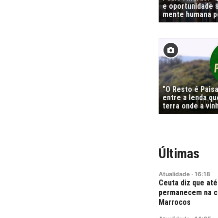
e oportunidade s
mente humana po
"O Resto é Pais
entre a lenda qu
terra onde a vi
Últimas
Atualidade
·
16:18
Ceuta diz que até
permanecem na ci
Marrocos