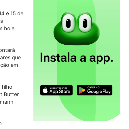
4 e 15 de
is
m hoje
contará
ares que
zação em
 filho
t Butter
ermann-
o