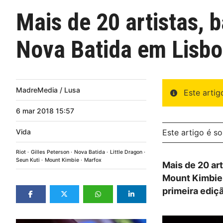
Mais de 20 artistas, 
Nova Batida em Lisb
MadreMedia / Lusa
Este arti
6
mar
2018
15:57
Vida
Este artigo é s
Riot
Gilles Peterson
Nova Batida
Little Dragon
Seun Kuti
Mount Kimbie
Marfox
Mais de 20 art
Mount Kimbie,
primeira ediçã