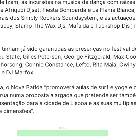
 de Izem, as incursões na música de dança com raízes
e Afriquoi Djset, Fiesta Bombarda e La Flama Blanca,
nais dos Simply Rockers Soundsystem, e as actuaçõe
acey, Stamp The Wax Djs, Mafalda e Tuckshop Djs”, r
tinham já sido garantidas as presenças no festival 
u State, Gilles Peterson, George Fitzgerald, Max Coo
rsong, Connie Constance, Lefto, Rita Maia, Owin
 e DJ Marfox.
a, o Nova Batida “promoverá aulas de surf e yoga e 
rua numa proposta alargada que pretende ser tamb
esentação para a cidade de Lisboa e as suas múltipla
 dimensões”.